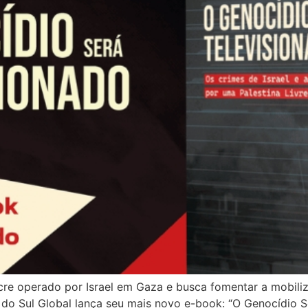
cre operado por Israel em Gaza e busca fomentar a mobiliz
s do Sul Global lança seu mais novo e-book: “O Genocídio S