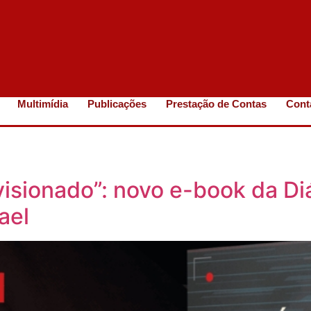
Multimídia
Publicações
Prestação de Contas
Cont
visionado”: novo e-book da Di
ael