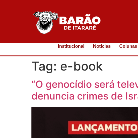
Institucional
Notícias
Colunas
Tag:
e-book
“O genocídio será tele
denuncia crimes de Isr