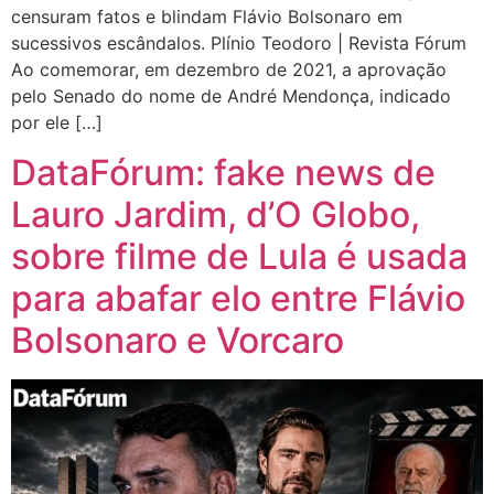
censuram fatos e blindam Flávio Bolsonaro em
sucessivos escândalos. Plínio Teodoro | Revista Fórum
Ao comemorar, em dezembro de 2021, a aprovação
pelo Senado do nome de André Mendonça, indicado
por ele […]
DataFórum: fake news de
Lauro Jardim, d’O Globo,
sobre filme de Lula é usada
para abafar elo entre Flávio
Bolsonaro e Vorcaro