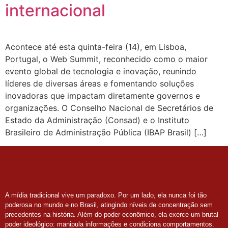
internacional
Acontece até esta quinta-feira (14), em Lisboa,
Portugal, o Web Summit, reconhecido como o maior
evento global de tecnologia e inovação, reunindo
líderes de diversas áreas e fomentando soluções
inovadoras que impactam diretamente governos e
organizações. O Conselho Nacional de Secretários de
Estado da Administração (Consad) e o Instituto
Brasileiro de Administração Pública (IBAP Brasil) […]
A mídia tradicional vive um paradoxo. Por um lado, ela nunca foi tão
poderosa no mundo e no Brasil, atingindo níveis de concentração sem
precedentes na história. Além do poder econômico, ela exerce um brutal
poder ideológico: manipula informações e condiciona comportamentos.