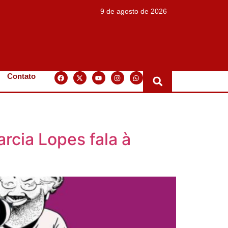
9 de agosto de 2026
Contato
arcia Lopes fala à