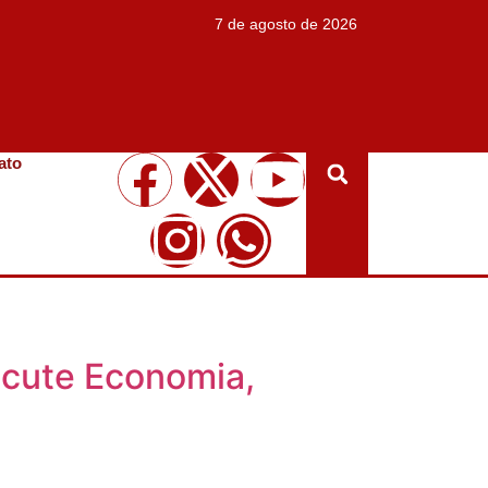
7 de agosto de 2026
ato
scute Economia,