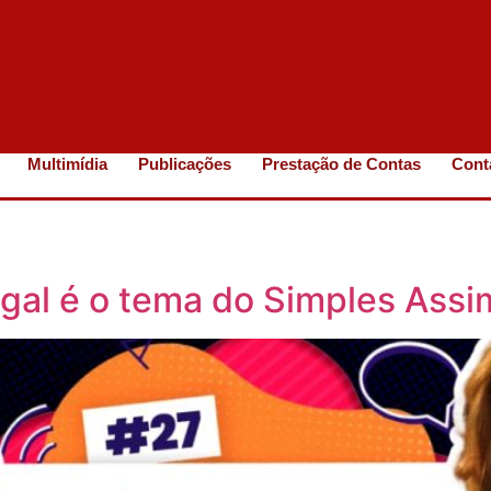
Multimídia
Publicações
Prestação de Contas
Cont
ugal é o tema do Simples Ass