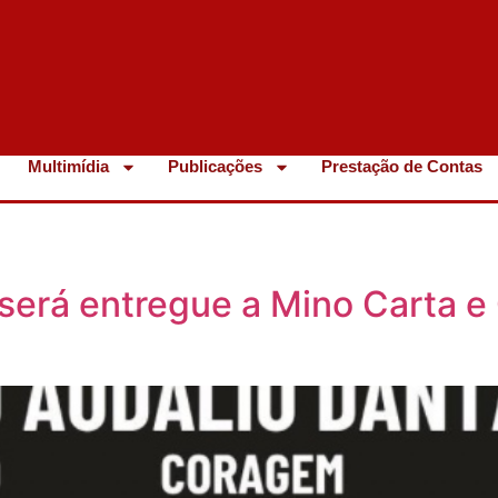
Multimídia
Publicações
Prestação de Contas
será entregue a Mino Carta e