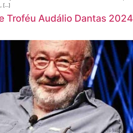
, […]
e Troféu Audálio Dantas 2024