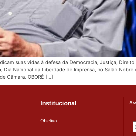
dicam suas vidas à defesa da Democracia, Justiça, Direito
ho, Dia Nacional da Liberdade de Imprensa, no Salão Nobr
Rede Câmara. OBORÉ […]
Institucional
Ass
Objetivo