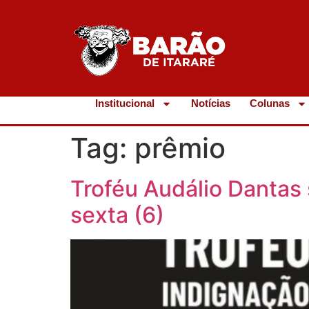
Institucional
Notícias
Colunas
Tag:
prêmio
Troféu Audálio Dantas 
sexta (6)