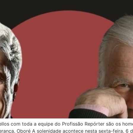
cellos com toda a equipe do Profissão Repórter são os ho
rança. Oboré A solenidade acontece nesta sexta-feira, 6 d