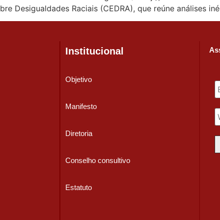
re Desigualdades Raciais (CEDRA), que reúne análises iné
Institucional
Ass
Objetivo
Manifesto
Diretoria
Conselho consultivo
Estatuto