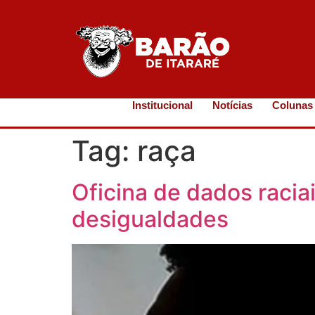
Institucional
Notícias
Colunas
Tag:
raça
Oficina de dados raci
desigualdades