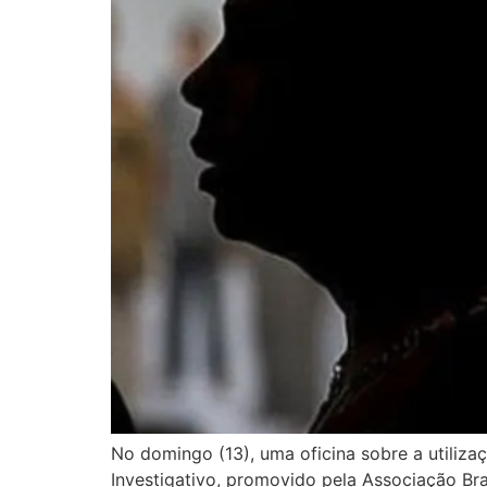
No domingo (13), uma oficina sobre a utiliz
Investigativo, promovido pela Associação Bras