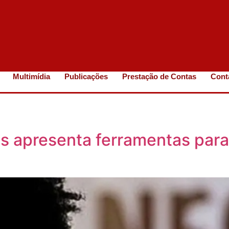
Multimídia
Publicações
Prestação de Contas
Cont
ais apresenta ferramentas par