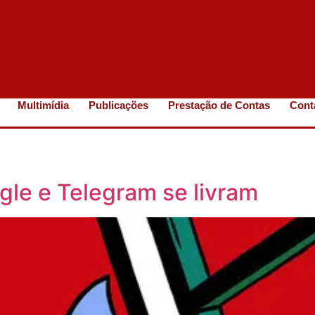
Multimídia
Publicações
Prestação de Contas
Cont
gle e Telegram se livram