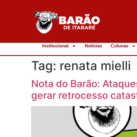
Institucional
Notícias
Colunas
Tag:
renata mielli
Nota do Barão: Ataque
gerar retrocesso catas