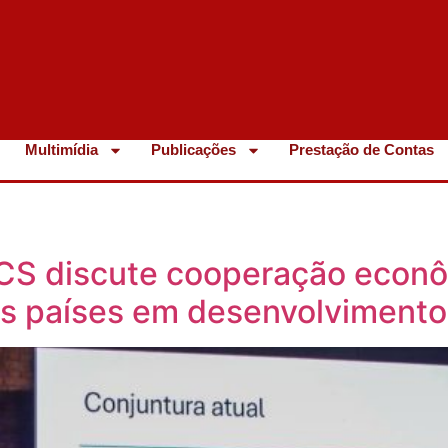
Multimídia
Publicações
Prestação de Contas
CS discute cooperação econô
os países em desenvolviment