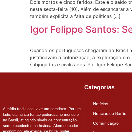
Dois mortos e cinco feridos. Este é o saldo
nesta sexta-feira (10). Além de escancarar a v
também explicita a falta de políticas […]
Igor Felippe Santos: S
Quando os portugueses chegaram ao Brasil no 
justificavam a colonização, a exploração e 
subjugados e civilizados. Por Igor Felippe 
Categorias
Notícias
A mídia tradicional vive um paradoxo. Por um
Notícias do Barão
lado, ela nunca foi tão poderosa no mundo e
no Brasil, atingindo níveis de concentração
Comunicação
sem precedentes na história. Além do poder
econômico, ela exerce um brutal poder