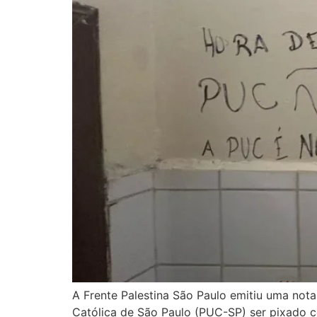
A Frente Palestina São Paulo emitiu uma nota
Católica de São Paulo (PUC-SP) ser pixado co