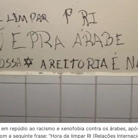
 em repúdio ao racismo e xenofobia contra os árabes, após
m a seguinte frase: “Hora de limpar RI (Relações Internac