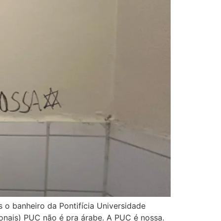
 o banheiro da Pontifícia Universidade
ionais) PUC não é pra árabe. A PUC é nossa.