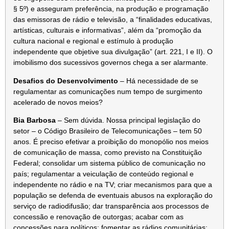
§ 5º) e asseguram preferência, na produção e programação
das emissoras de rádio e televisão, a “finalidades educativas,
artísticas, culturais e informativas”, além da “promoção da
cultura nacional e regional e estímulo à produção
independente que objetive sua divulgação” (art. 221, I e II). O
imobilismo dos sucessivos governos chega a ser alarmante.
Desafios do Desenvolvimento
– Há necessidade de se
regulamentar as comunicações num tempo de surgimento
acelerado de novos meios?
Bia Barbosa
– Sem dúvida. Nossa principal legislação do
setor – o Código Brasileiro de Telecomunicações – tem 50
anos. É preciso efetivar a proibição do monopólio nos meios
de comunicação de massa, como previsto na Constituição
Federal; consolidar um sistema público de comunicação no
país; regulamentar a veiculação de conteúdo regional e
independente no rádio e na TV; criar mecanismos para que a
população se defenda de eventuais abusos na exploração do
serviço de radiodifusão; dar transparência aos processos de
concessão e renovação de outorgas; acabar com as
concessões para políticos; fomentar as rádios comunitárias;