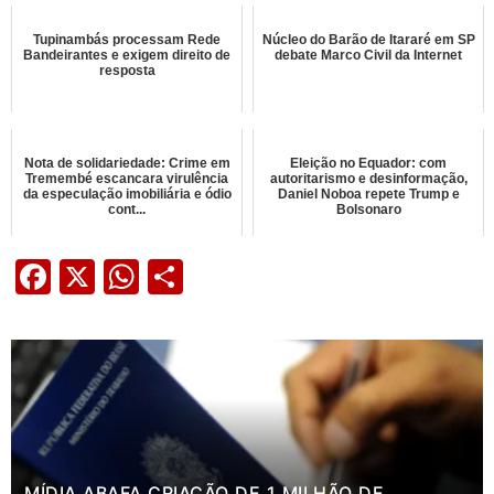
Tupinambás processam Rede
Núcleo do Barão de Itararé em SP
Bandeirantes e exigem direito de
debate Marco Civil da Internet
resposta
Nota de solidariedade: Crime em
Eleição no Equador: com
Tremembé escancara virulência
autoritarismo e desinformação,
da especulação imobiliária e ódio
Daniel Noboa repete Trump e
cont...
Bolsonaro
Facebook
X
WhatsApp
Share
MÍDIA ABAFA CRIAÇÃO DE 1 MILHÃO DE