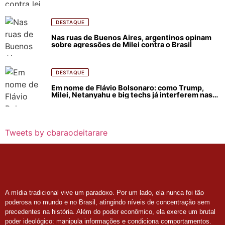
e incêndios florestais
DESTAQUE
Nas ruas de Buenos Aires, argentinos opinam
sobre agressões de Milei contra o Brasil
DESTAQUE
Em nome de Flávio Bolsonaro: como Trump,
Milei, Netanyahu e big techs já interferem nas
eleições no Brasil
Tweets by cbaraodeitarare
A mídia tradicional vive um paradoxo. Por um lado, ela nunca foi tão
poderosa no mundo e no Brasil, atingindo níveis de concentração sem
precedentes na história. Além do poder econômico, ela exerce um brutal
poder ideológico: manipula informações e condiciona comportamentos.