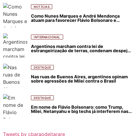
NOTÍCIAS
Como Nunes Marques e André Mendonça
atuam para favorecer Flávio Bolsonaro e
abastecer ódio contra Lula
INTERNACIONAL
Argentinos marcham contra lei de
estrangeirização de terras, condenam despejos
e incêndios florestais
DESTAQUE
Nas ruas de Buenos Aires, argentinos opinam
sobre agressões de Milei contra o Brasil
DESTAQUE
Em nome de Flávio Bolsonaro: como Trump,
Milei, Netanyahu e big techs já interferem nas
eleições no Brasil
Tweets by cbaraodeitarare