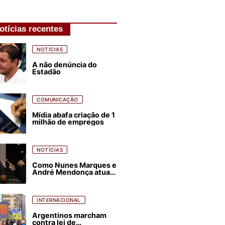
otícias recentes
NOTÍCIAS
A não denúncia do
Estadão
COMUNICAÇÃO
Mídia abafa criação de 1
milhão de empregos
NOTÍCIAS
Como Nunes Marques e
André Mendonça atuam
para favorecer Flávio
Bolsonaro e abastecer
ódio contra Lula
INTERNACIONAL
Argentinos marcham
contra lei de