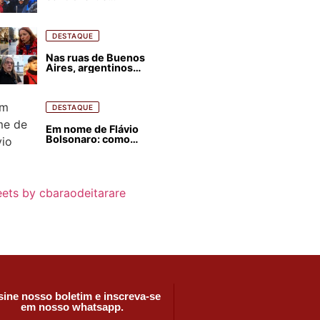
estrangeirização de
terras, condenam
despejos e incêndios
florestais
DESTAQUE
Nas ruas de Buenos
Aires, argentinos
opinam sobre
agressões de Milei
contra o Brasil
DESTAQUE
Em nome de Flávio
Bolsonaro: como
Trump, Milei,
Netanyahu e big techs
já interferem nas
eleições no Brasil
ets by cbaraodeitarare
ine nosso boletim e inscreva-se
em nosso whatsapp.