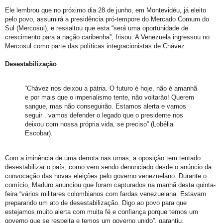
Ele lembrou que no próximo dia 28 de junho, em Montevidéu, já eleito
pelo povo, assumirá a presidência pró-tempore do Mercado Comum do
Sul (Mercosul), e ressaltou que esta “será uma oportunidade de
crescimento para a nação caribenha”, frisou. A Venezuela ingressou no
Mercosul como parte das políticas integracionistas de Chávez.
Desestabilização
“Chávez nos deixou a pátria. O futuro é hoje, não é amanhã
e por mais que o imperialismo tente, não voltarão! Querem
sangue, mas não conseguirão. Estamos alerta e vamos
seguir . vamos defender o legado que o presidente nos
deixou com nossa própria vida, se preciso” (Lobélia
Escobar).
Com a iminência de uma derrota nas urnas, a oposição tem tentado
desestabilizar o país, como vem sendo denunciado desde o anúncio da
convocação das novas eleições pelo governo venezuelano. Durante o
comício, Maduro anunciou que foram capturados na manhã desta quinta-
feira “vários militares colombianos com fardas venezuelana. Estavam
preparando um ato de desestabilização. Digo ao povo para que
estejamos muito alerta com muita fé e confiança porque temos um
governo que se respeita e temos um governo unido”, garantiu.