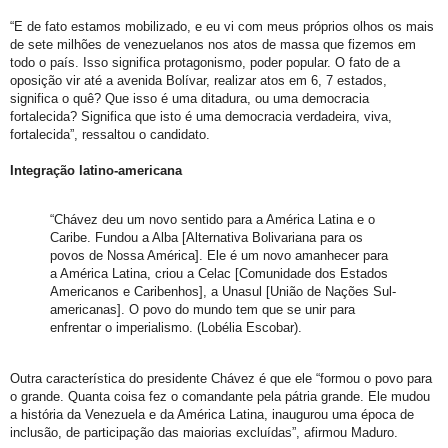
“E de fato estamos mobilizado, e eu vi com meus próprios olhos os mais
de sete milhões de venezuelanos nos atos de massa que fizemos em
todo o país. Isso significa protagonismo, poder popular. O fato de a
oposição vir até a avenida Bolívar, realizar atos em 6, 7 estados,
significa o quê? Que isso é uma ditadura, ou uma democracia
fortalecida? Significa que isto é uma democracia verdadeira, viva,
fortalecida”, ressaltou o candidato.
Integração latino-americana
“Chávez deu um novo sentido para a América Latina e o
Caribe. Fundou a Alba [Alternativa Bolivariana para os
povos de Nossa América]. Ele é um novo amanhecer para
a América Latina, criou a Celac [Comunidade dos Estados
Americanos e Caribenhos], a Unasul [União de Nações Sul-
americanas]. O povo do mundo tem que se unir para
enfrentar o imperialismo. (Lobélia Escobar).
Outra característica do presidente Chávez é que ele “formou o povo para
o grande. Quanta coisa fez o comandante pela pátria grande. Ele mudou
a história da Venezuela e da América Latina, inaugurou uma época de
inclusão, de participação das maiorias excluídas”, afirmou Maduro.