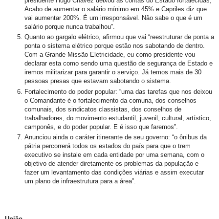
presidente Hugo Chávez deixou as contas do Estado fortalecidas;
Acabo de aumentar o salário mínimo em 45% e Capriles diz que
vai aumentar 200%. É um irresponsável. Não sabe o que é um
salário porque nunca trabalhou”.
Quanto ao gargalo elétrico, afirmou que vai “reestruturar de ponta a
ponta o sistema elétrico porque estão nos sabotando de dentro.
Com a Grande Missão Eletricidade, eu como presidente vou
declarar esta como sendo uma questão de segurança de Estado e
iremos militarizar para garantir o serviço. Já temos mais de 30
pessoas presas que estavam sabotando o sistema.
Fortalecimento do poder popular: “uma das tarefas que nos deixou
o Comandante é o fortalecimento da comuna, dos conselhos
comunais, dos sindicatos classistas, dos conselhos de
trabalhadores, do movimento estudantil, juvenil, cultural, artístico,
camponês, e do poder popular. E é isso que faremos”.
Anunciou ainda o caráter itinerante de seu governo: “o ônibus da
pátria percorrerá todos os estados do país para que o trem
executivo se instale em cada entidade por uma semana, com o
objetivo de atender diretamente os problemas da população e
fazer um levantamento das condições viárias e assim executar
um plano de infraestrutura para a área”.
União