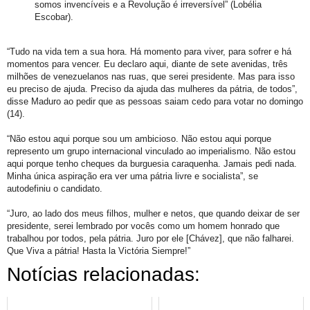
somos invencíveis e a Revolução é irreversível” (Lobélia
Escobar).
“Tudo na vida tem a sua hora. Há momento para viver, para sofrer e há
momentos para vencer. Eu declaro aqui, diante de sete avenidas, três
milhões de venezuelanos nas ruas, que serei presidente. Mas para isso
eu preciso de ajuda. Preciso da ajuda das mulheres da pátria, de todos”,
disse Maduro ao pedir que as pessoas saiam cedo para votar no domingo
(14).
“Não estou aqui porque sou um ambicioso. Não estou aqui porque
represento um grupo internacional vinculado ao imperialismo. Não estou
aqui porque tenho cheques da burguesia caraquenha. Jamais pedi nada.
Minha única aspiração era ver uma pátria livre e socialista”, se
autodefiniu o candidato.
“Juro, ao lado dos meus filhos, mulher e netos, que quando deixar de ser
presidente, serei lembrado por vocês como um homem honrado que
trabalhou por todos, pela pátria. Juro por ele [Chávez], que não falharei.
Que Viva a pátria! Hasta la Victória Siempre!”
Notícias relacionadas: