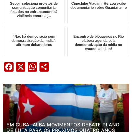
Seppir seleciona projetos de
Cineclube Vladimir Herzog exibe
comunicação comunitária
documentário sobre Guantánamo
focados no enfrentamento à
violência contra a j...
"Não há democracia sem
Encontro de blogueiros no Rio
democratização da mídia",
elabora agenda pela
afirmam debatedores
democratização da mídia no
estado; assista!
Facebook
X
WhatsApp
Share
EM CUBA, ALBA MOVIMENTOS DEBATE PLANO
DE LUTA PARA OS PRÓXIMOS QUATRO ANOS