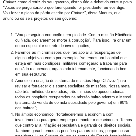
Chávez como diretriz do seu governo, distribuído e debatido entre o povo.
“Vocês se perguntarão o que farei quando for presidente; eu vos digo.
Vou fazer o plano da pátria escrito por Chávez”, disse Maduro, que
anunciou os seis projetos de seu governo:
“Vou perseguir a corrupção sem piedade. Com a missão Eficiência
ou Nada, declararemos morte à corrupção”. Para isso, irá criar um
corpo especial e secreto de investigações;
Faremos as micromissões que irão apoiar a recuperação de
alguns objetivos como por exemplo: “se temos um hospital que
esteja em más condições, militares começarão a trabalhar para
deixá-lo recuperado, organizado internamente, funcionando bem
em sua estrutura;
Anunciou a criação do sistema de missões Hugo Chávez “para
revisar e fortalecer o sistema socialista de missões. Nossa meta
são três milhões de moradias; três milhões de aposentadorias;
todos os hospitais recuperados na missão bairro adentro e Mercal
(sistema de venda de comida subsidiado pelo governo) em 90%
dos bairros”;
No âmbito econômico, ”fortaleceremos a economia com
investimentos para gerar emprego e manter o crescimento. Temos
que controlar a inflação especulativa e garantir os direitos sociais.
Também garantiremos as pensões para os idosos, porque nosso