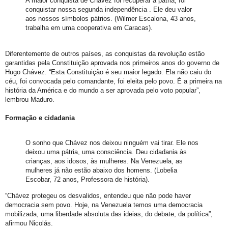
A maior conquista de Chávez foi recuperar a pátria, foi
conquistar nossa segunda independência . Ele deu valor
aos nossos símbolos pátrios. (Wilmer Escalona, 43 anos,
trabalha em uma cooperativa em Caracas).
Diferentemente de outros países, as conquistas da revolução estão
garantidas pela Constituição aprovada nos primeiros anos do governo de
Hugo Chávez. “Esta Constituição é seu maior legado. Ela não caiu do
céu, foi convocada pelo comandante, foi eleita pelo povo. É a primeira na
história da América e do mundo a ser aprovada pelo voto popular”,
lembrou Maduro.
Formação e cidadania
O sonho que Chávez nos deixou ninguém vai tirar. Ele nos
deixou uma pátria, uma consciência. Deu cidadania às
crianças, aos idosos, às mulheres. Na Venezuela, as
mulheres já não estão abaixo dos homens. (Lobelia
Escobar, 72 anos, Professora de história).
“Chávez protegeu os desvalidos, entendeu que não pode haver
democracia sem povo. Hoje, na Venezuela temos uma democracia
mobilizada, uma liberdade absoluta das ideias, do debate, da política”,
afirmou Nicolás.