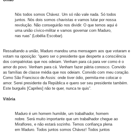
Nós todos somos Chávez. Um só não vale nada. Só todos
juntos. Nós dois somos chavistas e vamos lutar por nossa
revolução. Não conseguirão nos dividir. O que temos aqui é
uma união cívico-militar e vamos governar com Maduro,
nas ruas” (Lobélia Escobar).
Ressaltando a união, Maduro mandou uma mensagem aos que votaram e
votam na oposição: “quero ser o presidente que desperte a consciência
dos compatriotas que nos odeiam. Venham para cá para ver como é o
amor do povo. Venham para cá. Venham fazer pátria conosco. Convido
as famílias de classe média que nos odeiam. Convido com meu coração.
Como São Francisco de Assis: onde tiver ódio, permita-me colocar o
amor. Serei presidente da República e quero ser seu presidente também.
Este burguês [Capriles] não te quer, nunca te quis”.
Vitória
Maduro é um homem humilde, um trabalhador, homem
nobre. Será muito importante que um trabalhador chegue ao
Miraflores, e não estará sozinho. Temos confiança plena
em Maduro. Todos juntos somos Chávez! Todos juntos