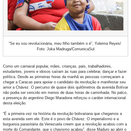
“Se eu sou revolucionária, meu filho também o é”, Yuleima Reyes/
Foto: Joka Madruga/ComunicaSul
Como um carnaval popular, mães, crianças, pais, trabalhadores,
estudantes, jovens e idosos saíram às ruas para celebrar, dançar e fazer
política. Desde as primeiras horas da manhã as pessoas começaram a
chegar a Caracas para apoiar o candidato da revolução e manifestar seu
amor a Chávez. O percurso de quase dois quilômetros da avenida Bolívar
não podia ser vencido em menos de duas horas de caminhada. No palco,
a presença do argentino Diego Maradona reforçou o caráter internacional
desta eleição.
“É a primeira vez na história da revolução bolivariana que chegamos a
esta avenida sem ele. Este é o povo de Chávez. O imperialismo e a
burguesia parasitária da Venezuela creem que a revolução acabou com a
morte do Comandante, que o chavismo acabou”, disse Maduro ao abrir o