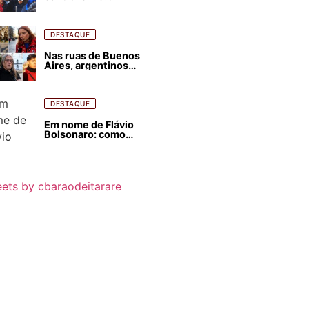
estrangeirização de
terras, condenam
despejos e incêndios
florestais
DESTAQUE
Nas ruas de Buenos
Aires, argentinos
opinam sobre
agressões de Milei
contra o Brasil
DESTAQUE
Em nome de Flávio
Bolsonaro: como
Trump, Milei,
Netanyahu e big techs
já interferem nas
eleições no Brasil
ets by cbaraodeitarare