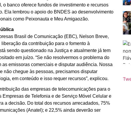
l, o banco oferece fundos de investimento e recursos
ico. Ela lembrou o apoio do BNDES ao desenvolvimento
cionais como Peixonauta e Meu Amigaozão.
pública
mpresas Brasil de Comunicação (EBC), Nelson Breve,
liberação da contribuição para o fomento à
está sendo questionado na Justiça e atualmente já tem
ositado em juízo. “Se não resolvermos o problema do
m as emissoras comerciais e disputar audiência. Nossa
ue não chegue às pessoas, precisamos disputar
ogia, em conteúdo e isso requer recursos”, explicou.
Twe
ontribuição das empresas de telecomunicações para o
s Empresas de Telefonia e de Serviço Móvel Celular e
tra a decisão. Do total dos recursos arrecadados, 75%
municações (Anatel); e 22,5% ainda deverão ser