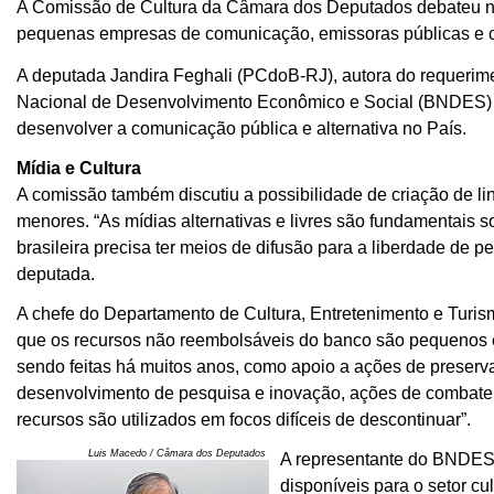
A Comissão de Cultura da Câmara dos Deputados debateu nest
pequenas empresas de comunicação, emissoras públicas e c
A deputada Jandira Feghali (PCdoB-RJ), autora do requerime
Nacional de Desenvolvimento Econômico e Social (BNDES) of
desenvolver a comunicação pública e alternativa no País.
Mídia e Cultura
A comissão também discutiu a possibilidade de criação de li
menores. “As mídias alternativas e livres são fundamentais so
brasileira precisa ter meios de difusão para a liberdade de 
deputada.
A chefe do Departamento de Cultura, Entretenimento e Turi
que os recursos não reembolsáveis do banco são pequenos 
sendo feitas há muitos anos, como apoio a ações de preservaç
desenvolvimento de pesquisa e inovação, ações de combate à
recursos são utilizados em focos difíceis de descontinuar”.
Luis Macedo / Câmara dos Deputados
A representante do BNDES 
disponíveis para o setor cu