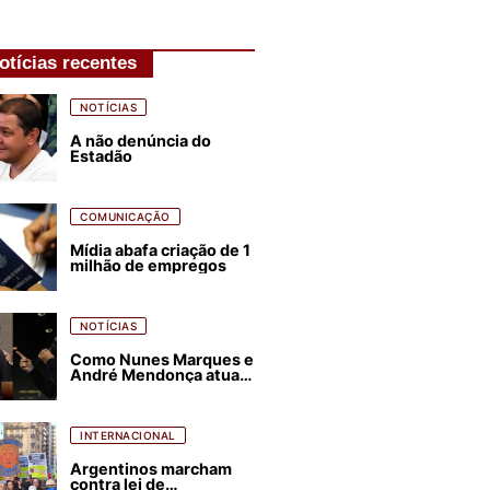
otícias recentes
NOTÍCIAS
A não denúncia do
Estadão
COMUNICAÇÃO
Mídia abafa criação de 1
milhão de empregos
NOTÍCIAS
Como Nunes Marques e
André Mendonça atuam
para favorecer Flávio
Bolsonaro e abastecer
ódio contra Lula
INTERNACIONAL
Argentinos marcham
contra lei de