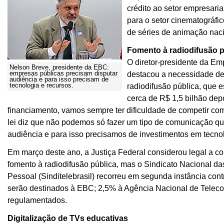
crédito ao setor empresaria
para o setor cinematográf
de séries de animação na
Fomento à radiodifusão 
O diretor-presidente da E
Nelson Breve, presidente da EBC:
empresas públicas precisam disputar
destacou a necessidade de 
audiência e para isso precisam de
tecnologia e recursos.
radiodifusão pública, que 
cerca de R$ 1,5 bilhão dep
financiamento, vamos sempre ter dificuldade de competir co
lei diz que não podemos só fazer um tipo de comunicação q
audiência e para isso precisamos de investimentos em tecnol
Em março deste ano, a Justiça Federal considerou legal a c
fomento à radiodifusão pública, mas o Sindicato Nacional da
Pessoal (Sinditelebrasil) recorreu em segunda instância con
serão destinados à EBC; 2,5% à Agência Nacional de Teleco
regulamentados.
Digitalização de TVs educativas