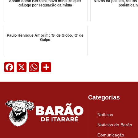
Assim como Berzoini, novo ministro quer
Novos na política, rosto
diálogo por regulação da mídia
polêmica 
Paulo Henrique Amorim: 'G' de Globo, 'G' de
Golpe
Facebook
X
WhatsApp
Share
Categorias
Notícias
Notícias do Barão
Comunicação