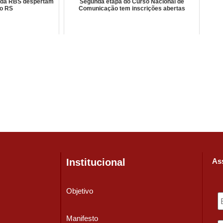
s da RBS despertam
Segunda etapa do Curso Nacional de
no RS
Comunicação tem inscrições abertas
Institucional
Ass
Objetivo
Manifesto