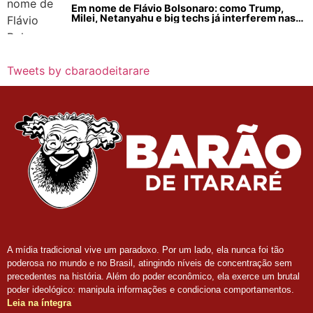
Em nome de Flávio Bolsonaro: como Trump,
Milei, Netanyahu e big techs já interferem nas
eleições no Brasil
Tweets by cbaraodeitarare
A mídia tradicional vive um paradoxo. Por um lado, ela nunca foi tão
poderosa no mundo e no Brasil, atingindo níveis de concentração sem
precedentes na história. Além do poder econômico, ela exerce um brutal
poder ideológico: manipula informações e condiciona comportamentos.
Leia na íntegra