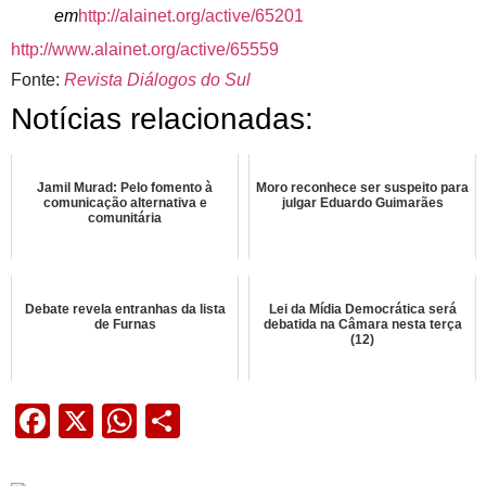
em
http://alainet.org/active/65201
http://www.alainet.org/active/65559
Fonte:
Revista Diálogos do Sul
Notícias relacionadas:
Jamil Murad: Pelo fomento à
Moro reconhece ser suspeito para
comunicação alternativa e
julgar Eduardo Guimarães
comunitária
Debate revela entranhas da lista
Lei da Mídia Democrática será
de Furnas
debatida na Câmara nesta terça
(12)
Facebook
X
WhatsApp
Share