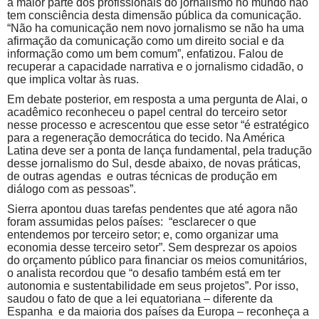
a maior parte dos profissionais do jornalismo no mundo não
tem consciência desta dimensão pública da comunicação.
“Não ha comunicação nem novo jornalismo se não ha uma
afirmação da comunicação como um direito social e da
informação como um bem comum”, enfatizou. Falou de
recuperar a capacidade narrativa e o jornalismo cidadão, o
que implica voltar às ruas.
Em debate posterior, em resposta a uma pergunta de Alai, o
acadêmico reconheceu o papel central do terceiro setor
nesse processo e acrescentou que esse setor “é estratégico
para a regeneração democrática do tecido. Na América
Latina deve ser a ponta de lança fundamental, pela tradução
desse jornalismo do Sul, desde abaixo, de novas práticas,
de outras agendas e outras técnicas de produção em
diálogo com as pessoas”.
Sierra apontou duas tarefas pendentes que até agora não
foram assumidas pelos países: “esclarecer o que
entendemos por terceiro setor; e, como organizar uma
economia desse terceiro setor”. Sem desprezar os apoios
do orçamento público para financiar os meios comunitários,
o analista recordou que “o desafio também está em ter
autonomia e sustentabilidade em seus projetos”. Por isso,
saudou o fato de que a lei equatoriana – diferente da
Espanha e da maioria dos países da Europa – reconheça a