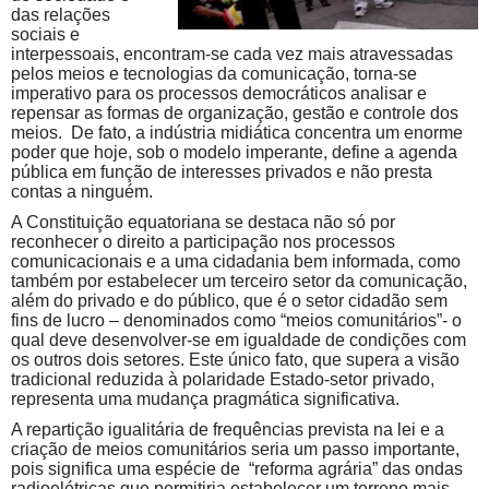
das relações
sociais e
interpessoais, encontram-se cada vez mais atravessadas
pelos meios e tecnologias da comunicação, torna-se
imperativo para os processos democráticos analisar e
repensar as formas de organização, gestão e controle dos
meios. De fato, a indústria midiática concentra um enorme
poder que hoje, sob o modelo imperante, define a agenda
pública em função de interesses privados e não presta
contas a ninguém.
A Constituição equatoriana se destaca não só por
reconhecer o direito a participação nos processos
comunicacionais e a uma cidadania bem informada, como
também por estabelecer um terceiro setor da comunicação,
além do privado e do público, que é o setor cidadão sem
fins de lucro – denominados como “meios comunitários”- o
qual deve desenvolver-se em igualdade de condições com
os outros dois setores. Este único fato, que supera a visão
tradicional reduzida à polaridade Estado-setor privado,
representa uma mudança pragmática significativa.
A repartição igualitária de frequências prevista na lei e a
criação de meios comunitários seria um passo importante,
pois significa uma espécie de “reforma agrária” das ondas
radioelétricas que permitiria estabelecer um terreno mais