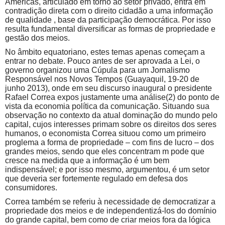
Américas, articulado em torno ao setor privado, entra em
contradição direta com o direito cidadão a uma informação
de qualidade , base da participação democrática. Por isso
resulta fundamental diversificar as formas de propriedade e
gestão dos meios.
No âmbito equatoriano, estes temas apenas começam a
entrar no debate. Pouco antes de ser aprovada a Lei, o
governo organizou uma Cúpula para um Jornalismo
Responsável nos Novos Tempos (Guayaquil, 19-20 de
junho 2013), onde em seu discurso inaugural o presidente
Rafael Correa expos justamente uma análise(2) do ponto de
vista da economia política da comunicação. Situando sua
observação no contexto da atual dominação do mundo pelo
capital, cujos interesses primam sobre os direitos dos seres
humanos, o economista Correa situou como um primeiro
proglema a forma de propriedade – com fins de lucro – dos
grandes meios, sendo que eles concentram m pode que
cresce na medida que a informação é um bem
indispensável; e por isso mesmo, argumentou, é um setor
que deveria ser fortemente regulado em defesa dos
consumidores.
Correa também se referiu à necessidade de democratizar a
propriedade dos meios e de independentizá-los do domínio
do grande capital, bem como de criar meios fora da lógica