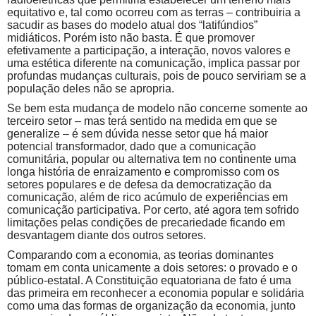
equitativo e, tal como ocorreu com as terras – contribuiria a
sacudir as bases do modelo atual dos “latifúndios”
midiáticos. Porém isto não basta. É que promover
efetivamente a participação, a interação, novos valores e
uma estética diferente na comunicação, implica passar por
profundas mudanças culturais, pois de pouco serviriam se a
população deles não se apropria.
Se bem esta mudança de modelo não concerne somente ao
terceiro setor – mas terá sentido na medida em que se
generalize – é sem dúvida nesse setor que há maior
potencial transformador, dado que a comunicação
comunitária, popular ou alternativa tem no continente uma
longa história de enraizamento e compromisso com os
setores populares e de defesa da democratização da
comunicação, além de rico acúmulo de experiências em
comunicação participativa. Por certo, até agora tem sofrido
limitações pelas condições de precariedade ficando em
desvantagem diante dos outros setores.
Comparando com a economia, as teorias dominantes
tomam em conta unicamente a dois setores: o provado e o
público-estatal. A Constituição equatoriana de fato é uma
das primeira em reconhecer a economia popular e solidária
como uma das formas de organização da economia, junto