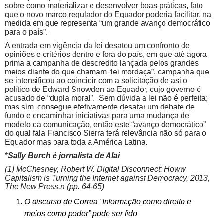
sobre como materializar e desenvolver boas práticas, fato
que o novo marco regulador do Equador poderia facilitar, na
medida em que representa “um grande avanço democrático
para o país”.
A entrada em vigência da lei desatou um confronto de
opiniões e critérios dentro e fora do país, em que até agora
prima a campanha de descredito lançada pelos grandes
meios diante do que chamam “lei mordaça”, campanha que
se intensificou ao coincidir com a solicitação de asilo
político de Edward Snowden ao Equador, cujo governo é
acusado de “dupla moral”. Sem dúvida a lei não é perfeita;
mas sim, consegue efetivamente desatar um debate de
fundo e encaminhar iniciativas para uma mudança de
modelo da comunicação, então este “avanço democrático”
do qual fala Francisco Sierra terá relevância não só para o
Equador mas para toda a América Latina.
*
Sally Burch é jornalista de Alai
(1) McChesney, Robert W. Digital Disconnect: Howw
Capitalism is Turning the Internet against Democracy, 2013,
The New Press.n (pp. 64-65)
O discurso de Correa “Informação como direito e
meios como poder” pode ser lido