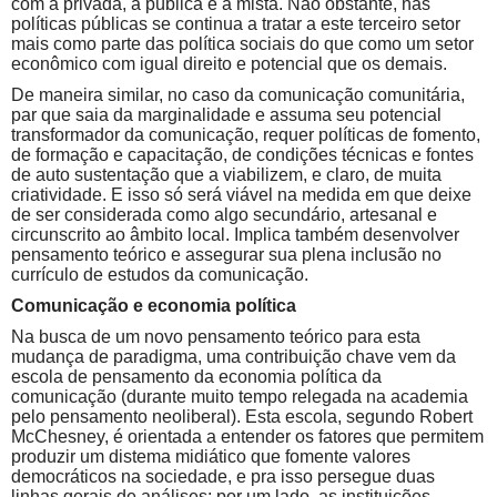
com a privada, a pública e a mista. Não obstante, nas
políticas públicas se continua a tratar a este terceiro setor
mais como parte das política sociais do que como um setor
econômico com igual direito e potencial que os demais.
De maneira similar, no caso da comunicação comunitária,
par que saia da marginalidade e assuma seu potencial
transformador da comunicação, requer políticas de fomento,
de formação e capacitação, de condições técnicas e fontes
de auto sustentação que a viabilizem, e claro, de muita
criatividade. E isso só será viável na medida em que deixe
de ser considerada como algo secundário, artesanal e
circunscrito ao âmbito local. Implica também desenvolver
pensamento teórico e assegurar sua plena inclusão no
currículo de estudos da comunicação.
Comunicação e economia política
Na busca de um novo pensamento teórico para esta
mudança de paradigma, uma contribuição chave vem da
escola de pensamento da economia política da
comunicação (durante muito tempo relegada na academia
pelo pensamento neoliberal). Esta escola, segundo Robert
McChesney, é orientada a entender os fatores que permitem
produzir um distema midiático que fomente valores
democráticos na sociedade, e pra isso persegue duas
linhas gerais de análises: por um lado, as instituições,