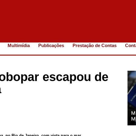
Multimídia
Publicações
Prestação de Contas
Cont
lobopar escapou de
a
M
M
a, no Rio de Janeiro, com vista para o mar