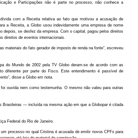
icação e Participações não é parte no processo, não conhece a
dívida com a Receita relativa ao fato que motivou a acusação de
ara a Receita, a Globo usou indevidamente uma empresa de nome
ano depois, se desfez da empresa. Com o capital, pagou pelos direitos
 direitos de eventos internacionais.
as materiais do fato gerador de imposto de renda na fonte”, escreveu
 Copa do Mundo de 2002 pela TV Globo deram-se de acordo com as
to diferente por parte do Fisco. Este entendimento é passível de
ento”, disse a Globo em nota.
ão foi ouvida nem como testemunha. O mesmo não valeu para outras
as Brasileiras — incluída na mesma ação em que a Globopar é citada
ça Federal do Rio de Janeiro.
 um processo no qual Cristina é acusada de emitir novos CPFs para
ionais até loja de material de construção.