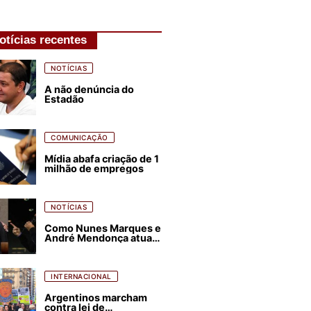
otícias recentes
NOTÍCIAS
A não denúncia do
Estadão
COMUNICAÇÃO
Mídia abafa criação de 1
milhão de empregos
NOTÍCIAS
Como Nunes Marques e
André Mendonça atuam
para favorecer Flávio
Bolsonaro e abastecer
ódio contra Lula
INTERNACIONAL
Argentinos marcham
contra lei de