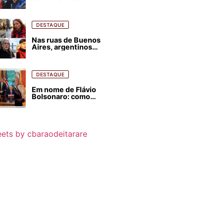
estrangeirização de
terras, condenam
despejos e incêndios
florestais
DESTAQUE
Nas ruas de Buenos
Aires, argentinos
opinam sobre
agressões de Milei
contra o Brasil
DESTAQUE
Em nome de Flávio
Bolsonaro: como
Trump, Milei,
Netanyahu e big techs
já interferem nas
eleições no Brasil
ets by cbaraodeitarare