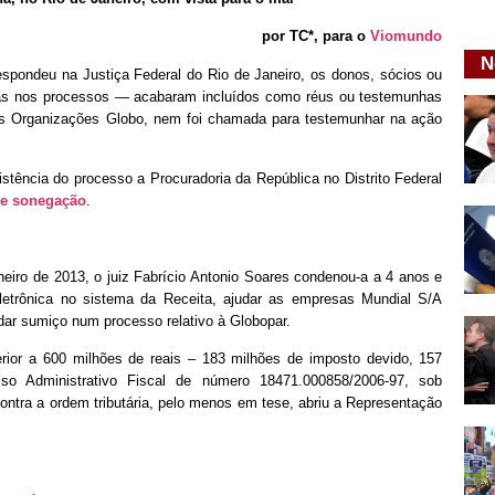
por TC*, para o
Viomundo
N
espondeu na Justiça Federal do Rio de Janeiro, os donos, sócios ou
adas nos processos — acabaram incluídos como réus ou testemunhas
as Organizações Globo, nem foi chamada para testemunhar na ação
tência do processo a Procuradoria da República no Distrito Federal
 de sonegação
.
aneiro de 2013, o juiz Fabrício Antonio Soares condenou-a a 4 anos e
letrônica no sistema da Receita, ajudar as empresas Mundial S/A
dar sumiço num processo relativo à Globopar.
rior a 600 milhões de reais – 183 milhões de imposto devido, 157
so Administrativo Fiscal de número 18471.000858/2006-97, sob
contra a ordem tributária, pelo menos em tese, abriu a Representação