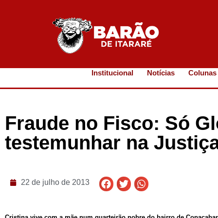
Institucional
Notícias
Colunas
Fraude no Fisco: Só G
testemunhar na Justiç
22 de julho de 2013
Cristina vive com a mãe num quarteirão nobre do bairro de Copacaban