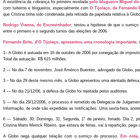
A existência da cobrança foi primeiro revelada
pelo blogueiro Miguel do
com tuiteiros e blogueiros, especialmente com
O Tijolaço, de Fernando B
que Cristina tinha sido condenada pela retirada da papelada relativa à Glob
Rodrigo Vianna, do Escrevinhador
, testou a hipótese de que o sumiço
entre o primeiro e o segundo turnos das eleições de 2006.
Fernando Brito, d’O Tijolaço, apresentou uma cronologia importante
,
1– A Globo é autuada em 16 de outubro de 2006 por sonegação de impostos
Total da autuação: R$ 615 milhões.
2 — No dia 7 de novembro, José Américo Buentes, advogado da Globo, pas
3 – No dia 29 deste mesmo mês, a Globo apresentou uma alentada defesa, 
4 — No dia 21/12/06, a defesa da Globo foi rejeitada pelos auditores.
5 — No dia 29/12/2006, o processo é remetido da Delegacia de Julgament
Informação, de onde são expedidas as notificações. Uma sexta-feira, anote
6 — Sábado, 30; Domingo, 31; Segunda, 1° de janeiro, feriado. Dia 2, pri
Cristina Maris Meirick Ribeiro, que estava de férias, vai à repartição, peg
A Globo nega qualquer relação com o sumiço do processo.
Em nota,