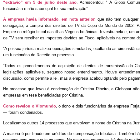
“extravio” em 9 de julho deste ano
. Acrescentou: “ A Globo Comun
funcionária e não sabe qual foi sua motivação”.
A empresa havia informado, em nota anterior,
que não tem qualquer 
sonegação, a compra dos direitos de TV da Copa do Mundo de 2002. P
Empire no refúgio fiscal das ilhas Virgens britânicas. Investiu nela e, um 
de TV sem recolher os impostos devidos ao Fisco, aplicáveis na compra dos
“A pessoa jurídica realizou operações simuladas, ocultando as circunstânci
um funcionário da Receita no processo.
“Todos os procedimentos de aquisição de direitos de transmissão da
legislações aplicáveis, segundo nosso entendimento. Houve entendimen
discussão, como permite a lei, mas a empresa acabou optando pelo pagam
No processo que levou à condenação de Cristina Ribeiro, a Globopar n
empresas em tese beneficiadas por Cristina.
Como revelou o Viomundo
, o dono e dois funcionários da empresa Forj
— foram condenados.
Localizamos outros 14 processos que envolvem o nome de Cristina na Justi
A maioria é por fraude em créditos de compensação tributária. Também há
pessoas com nome sujo na praça. No caso das empresas, há desde multinac