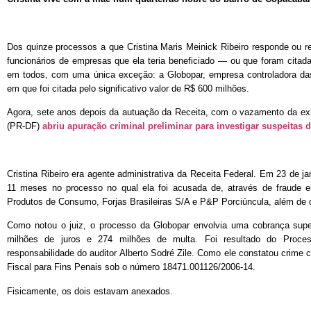
Dos quinze processos a que Cristina Maris Meinick Ribeiro responde ou r
funcionários de empresas que ela teria beneficiado — ou que foram cit
em todos, com uma única exceção: a Globopar, empresa controladora d
em que foi citada pelo significativo valor de R$ 600 milhões.
Agora, sete anos depois da autuação da Receita, com o vazamento da exis
(PR-DF)
abriu apuração criminal preliminar para investigar suspeitas
Cristina Ribeiro era agente administrativa da Receita Federal. Em 23 de j
11 meses no processo no qual ela foi acusada de, através de fraude e
Produtos de Consumo, Forjas Brasileiras S/A e P&P Porciúncula, além de 
Como notou o juiz, o processo da Globopar envolvia uma cobrança supe
milhões de juros e 274 milhões de multa. Foi resultado do Proces
responsabilidade do auditor Alberto Sodré Zile. Como ele constatou crime 
Fiscal para Fins Penais sob o número 18471.001126/2006-14.
Fisicamente, os dois estavam anexados.