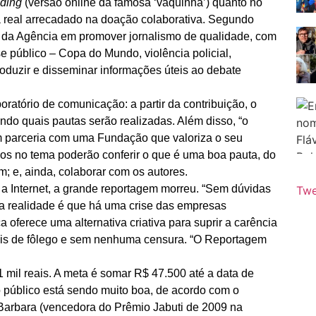
ding
(versão online da famosa ‘vaquinha’) quanto no
 real arrecadado na doação colaborativa. Segundo
ta da Agência em promover jornalismo de qualidade, com
 público – Copa do Mundo, violência policial,
roduzir e disseminar informações úteis ao debate
oratório de comunicação: a partir da contribuição, o
indo quais pautas serão realizadas. Além disso, “o
 em parceria com uma Fundação que valoriza o seu
dos no tema poderão conferir o que é uma boa pauta, do
m; e, ainda, colaborar com os autores.
 a Internet, a grande reportagem morreu. “Sem dúvidas
Twe
a realidade é que há uma crise das empresas
a oferece uma alternativa criativa para suprir a carência
ais de fôlego e sem nenhuma censura. “O Reportagem
1 mil reais. A meta é somar R$ 47.500 até a data de
 público está sendo muito boa, de acordo com o
 Barbara (vencedora do Prêmio Jabuti de 2009 na