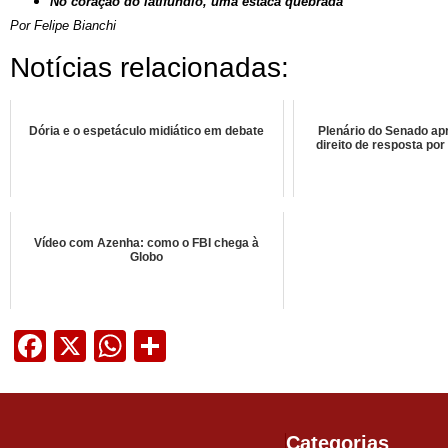
No coração do latifúndio, uma estaca quebrada
Por Felipe Bianchi
Notícias relacionadas:
Dória e o espetáculo midiático em debate
Plenário do Senado ap
direito de resposta por
Vídeo com Azenha: como o FBI chega à
Globo
Facebook
X
WhatsApp
Share
Categorias