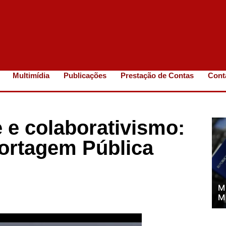
Multimídia
Publicações
Prestação de Contas
Cont
e e colaborativismo:
ortagem Pública
M
M