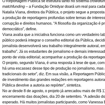
O Reportagem Pública se estrutura tanto no sistema
crowdfun
matchfunding
– a Fundação Omidyar doará um real para cada
Natalia Viana, diretora da Pública, o projeto segue a propos
a produção de reportagens profundas sobre temas de interesse
corrupção e direitos humanos. “A filosofia da organização é p
democrático”, define.
Viana avalia que a iniciativa funciona como um verdadeiro lab
público poderá integrar o conselho editorial da Pública, decid
jornalista desenvolverá seu trabalho integralmente autoral,
trabalho”. Já os estudantes de jornalismo e demais interessa
ponto de vista editorial; acompanhar a produção da reportage
O projeto, segundo Viana, é uma resposta à tese de que, com
há uma escassez desse tipo de produção no jornalismo, mas 
tradicionais do setor”, diz. Em sua visão, a Reportagem Públic
de investimento das grandes redações em reportagens autor
Pública devolve a autoria ao repórter”, sintetiza.
No ar desde 8 de agosto, o projeto já arrecadou mais de R$ 1
encerramento das doações, dia 20 de setembro. “A adesão do
esperado. Há muitos jornalistas participando, como Vanessa