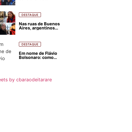
estrangeirização de
terras, condenam
despejos e incêndios
florestais
DESTAQUE
Nas ruas de Buenos
Aires, argentinos
opinam sobre
agressões de Milei
contra o Brasil
DESTAQUE
Em nome de Flávio
Bolsonaro: como
Trump, Milei,
Netanyahu e big techs
já interferem nas
eleições no Brasil
ets by cbaraodeitarare