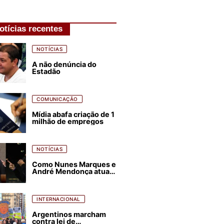
otícias recentes
NOTÍCIAS
A não denúncia do
Estadão
COMUNICAÇÃO
Mídia abafa criação de 1
milhão de empregos
NOTÍCIAS
Como Nunes Marques e
André Mendonça atuam
para favorecer Flávio
Bolsonaro e abastecer
ódio contra Lula
INTERNACIONAL
Argentinos marcham
contra lei de