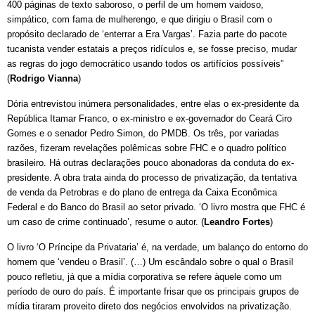
400 páginas de texto saboroso, o perfil de um homem vaidoso,
simpático, com fama de mulherengo, e que dirigiu o Brasil com o
propósito declarado de ‘enterrar a Era Vargas’. Fazia parte do pacote
tucanista vender estatais a preços ridículos e, se fosse preciso, mudar
as regras do jogo democrático usando todos os artifícios possíveis”
(
Rodrigo Vianna
)
Dória entrevistou inúmera personalidades, entre elas o ex-presidente da
República Itamar Franco, o ex-ministro e ex-governador do Ceará Ciro
Gomes e o senador Pedro Simon, do PMDB. Os três, por variadas
razões, fizeram revelações polêmicas sobre FHC e o quadro político
brasileiro. Há outras declarações pouco abonadoras da conduta do ex-
presidente. A obra trata ainda do processo de privatização, da tentativa
de venda da Petrobras e do plano de entrega da Caixa Econômica
Federal e do Banco do Brasil ao setor privado. ‘O livro mostra que FHC é
um caso de crime continuado’, resume o autor. (
Leandro Fortes
)
O livro ‘O Príncipe da Privataria’ é, na verdade, um balanço do entorno do
homem que ‘vendeu o Brasil’. (…) Um escândalo sobre o qual o Brasil
pouco refletiu, já que a mídia corporativa se refere àquele como um
período de ouro do país. É importante frisar que os principais grupos de
mídia tiraram proveito direto dos negócios envolvidos na privatização.