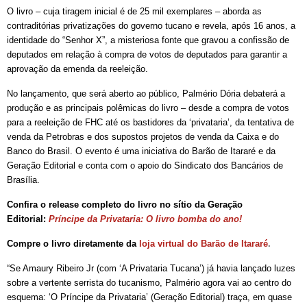
O livro – cuja tiragem inicial é de 25 mil exemplares – aborda as
contraditórias privatizações do governo tucano e revela, após 16 anos, a
identidade do “Senhor X”, a misteriosa fonte que gravou a confissão de
deputados em relação à compra de votos de deputados para garantir a
aprovação da emenda da reeleição.
No lançamento, que será aberto ao público, Palmério Dória debaterá a
produção e as principais polêmicas do livro – desde a compra de votos
para a reeleição de FHC até os bastidores da ‘privataria’, da tentativa de
venda da Petrobras e dos supostos projetos de venda da Caixa e do
Banco do Brasil. O evento é uma iniciativa do Barão de Itararé e da
Geração Editorial e conta com o apoio do Sindicato dos Bancários de
Brasília.
Confira o release completo do livro no sítio da Geração
Editorial:
Príncipe da Privataria: O livro bomba do ano!
Compre o livro diretamente da
loja virtual do Barão de Itararé
.
“Se Amaury Ribeiro Jr (com ‘A Privataria Tucana’) já havia lançado luzes
sobre a vertente serrista do tucanismo, Palmério agora vai ao centro do
esquema: ‘O Príncipe da Privataria’ (Geração Editorial) traça, em quase