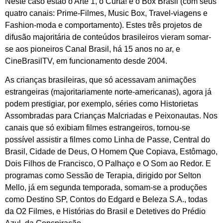
Neste caso estão o Arte 1, o Curta! e o Box Brasil (com seus
quatro canais: Prime-Filmes, Music Box, Travel-viagens e
Fashion-moda e comportamento). Estes três projetos de
difusão majoritária de conteúdos brasileiros vieram somar-
se aos pioneiros Canal Brasil, há 15 anos no ar, e
CineBrasilTV, em funcionamento desde 2004.
As crianças brasileiras, que só acessavam animações
estrangeiras (majoritariamente norte-americanas), agora já
podem prestigiar, por exemplo, séries como Historietas
Assombradas para Crianças Malcriadas e Peixonautas. Nos
canais que só exibiam filmes estrangeiros, tornou-se
possível assistir a filmes como Linha de Passe, Central do
Brasil, Cidade de Deus, O Homem Que Copiava, Estômago,
Dois Filhos de Francisco, O Palhaço e O Som ao Redor. E
programas como Sessão de Terapia, dirigido por Selton
Mello, já em segunda temporada, somam-se a produções
como Destino SP, Contos do Edgard e Beleza S.A., todas
da O2 Filmes, e Histórias do Brasil e Detetives do Prédio