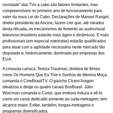
novidade” das TVs a cabo são fatores limitantes, mas
compreensíveis no primeiro ano de funcionamento para
valer da nova Lei do Cabo. Declarações de Manoel Rangel,
diretor presidente da Ancine, fazem crer que, até meados
desta década, os mecanismos de fomento ao audiovisual
televisivo brasileiro estarão mais ágeis e dinâmicos. E mais
profissionais (em especial roteiristas) estarão qualificados
para atuar com a agilidade necessária neste mercado tão
disputado e, historicamente, dominado por empresas dos
EUA.
A cineasta carioca, Tereza Trautman, diretora de filmes
como Os Homens Que Eu Tive e Sonhos de Menina Moça,
comanda o CineBrasilTV. O gaúcho Cícero Aragon
idealizou e dirige os quatro canais BoxBrasil. Júlio
Worcman comanda o Curta!, que embora induza a vê-lo
como um canal dedicado somente ao curta-metragem, tem
alcance maior. Exibe, também, longas-metragens e
programas diversificados.