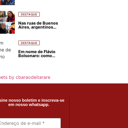
estrangeirização de
terras, condenam
despejos e incêndios
florestais
DESTAQUE
Nas ruas de Buenos
Aires, argentinos
opinam sobre
agressões de Milei
contra o Brasil
DESTAQUE
Em nome de Flávio
Bolsonaro: como
Trump, Milei,
Netanyahu e big techs
já interferem nas
eleições no Brasil
ets by cbaraodeitarare
ine nosso boletim e inscreva-se
em nosso whatsapp.