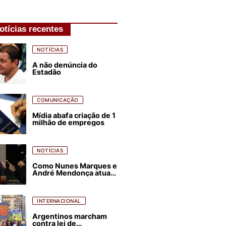
otícias recentes
NOTÍCIAS
A não denúncia do
Estadão
COMUNICAÇÃO
Mídia abafa criação de 1
milhão de empregos
NOTÍCIAS
Como Nunes Marques e
André Mendonça atuam
para favorecer Flávio
Bolsonaro e abastecer
ódio contra Lula
INTERNACIONAL
Argentinos marcham
contra lei de