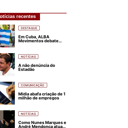
otícias recentes
DESTAQUE
Em Cuba, ALBA
Movimentos debate
plano de luta para os
próximos quatro anos
NOTÍCIAS
A não denúncia do
Estadão
COMUNICAÇÃO
Mídia abafa criação de 1
milhão de empregos
NOTÍCIAS
Como Nunes Marques e
André Mendonça atuam