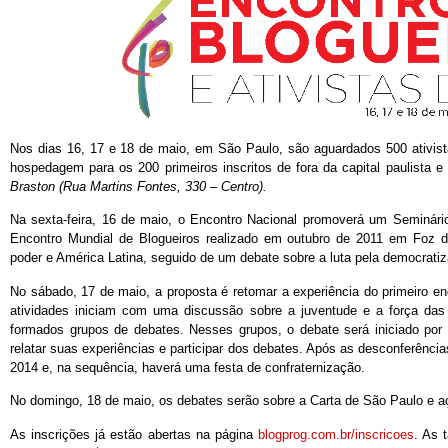
Nos dias 16, 17 e 18 de maio, em São Paulo, são aguardados 500 ativistas
hospedagem para os 200 primeiros inscritos de fora da capital paulista e
Braston (Rua Martins Fontes, 330 – Centro).
Na sexta-feira, 16 de maio, o Encontro Nacional promoverá um Seminário
Encontro Mundial de Blogueiros realizado em outubro de 2011 em Foz do 
poder e América Latina, seguido de um debate sobre a luta pela democratiz
No sábado, 17 de maio, a proposta é retomar a experiência do primeiro e
atividades iniciam com uma discussão sobre a juventude e a força da
formados grupos de debates. Nesses grupos, o debate será iniciado por a
relatar suas experiências e participar dos debates. Após as desconferências
2014 e, na sequência, haverá uma festa de confraternização.
No domingo, 18 de maio, os debates serão sobre a Carta de São Paulo e aç
As inscrições já estão abertas na página
blogprog.com.br/inscricoes
. As 