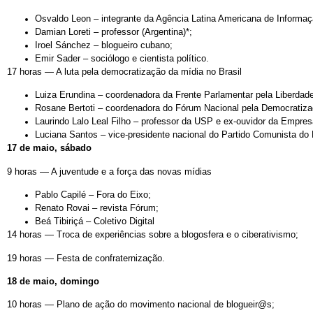
Osvaldo Leon – integrante da Agência Latina Americana de Informaç
Damian Loreti – professor (Argentina)*;
Iroel Sánchez – blogueiro cubano;
Emir Sader – sociólogo e cientista político.
17 horas — A luta pela democratização da mídia no Brasil
Luiza Erundina – coordenadora da Frente Parlamentar pela Liberdad
Rosane Bertoti – coordenadora do Fórum Nacional pela Democrati
Laurindo Lalo Leal Filho – professor da USP e ex-ouvidor da Empre
Luciana Santos – vice-presidente nacional do Partido Comunista do
17 de maio, sábado
9 horas — A juventude e a força das novas mídias
Pablo Capilé – Fora do Eixo;
Renato Rovai – revista Fórum;
Beá Tibiriçá
–
Coletivo Digital
14 horas — Troca de experiências sobre a blogosfera e o ciberativismo;
19 horas — Festa de confraternização.
18 de maio, domingo
10 horas — Plano de ação do movimento nacional de blogueir@s;