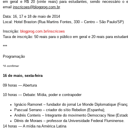
em geral e R$ 20 (vinte reais) para estudantes, sendo necessário o e
email
inscricoes@blogprog.com.br
.
Data: 16, 17 e 18 de maio de 2014
Local: Hotel Braston (Rua Martins Fontes, 330 – Centro – São Paulo/SP)
Inscrição:
blogprog.com.br/inscricoes
Taxa de inscrição: 50 reais para o público em geral e 20 reais para estudan
***
Programação
*A confirmar
16 de maio, sexta-feira
09 horas — Abertura
10 horas — Debate: Mídia, poder e contrapoder
Ignácio Ramonet – fundador do jornal Le Monde Diplomatique (Franç
Pascual Serrano – criador do sítio Rebelion (Espanha);
Andrés Conteris – Integrante do movimento Democracy Now (Estad
Dênis de Moraes – professor da Universidade Federal Fluminense.
14 horas — A mídia na América Latina