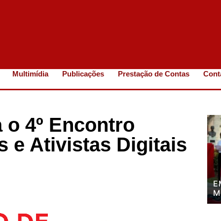
Multimídia
Publicações
Prestação de Contas
Cont
a o 4º Encontro
e Ativistas Digitais
E
M
P
P