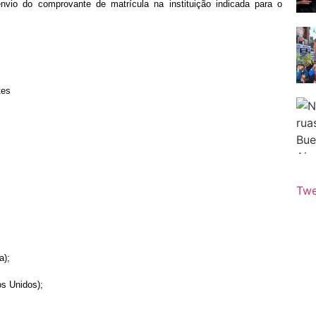
nvio do comprovante de matrícula na instituição indicada para o
tes
Twe
a);
os Unidos);