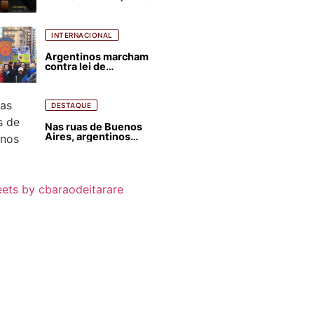
para favorecer Flávio
Bolsonaro e abastecer
ódio contra Lula
INTERNACIONAL
Argentinos marcham
contra lei de
estrangeirização de
terras, condenam
despejos e incêndios
florestais
DESTAQUE
Nas ruas de Buenos
Aires, argentinos
opinam sobre
agressões de Milei
contra o Brasil
ets by cbaraodeitarare