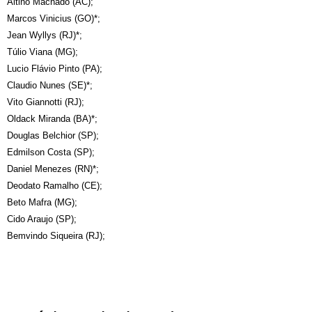
Altino Machado (AC);
Marcos Vinicius (GO)*;
Jean Wyllys (RJ)*;
Túlio Viana (MG);
Lucio Flávio Pinto (PA);
Claudio Nunes (SE)*;
Vito Giannotti (RJ);
Oldack Miranda (BA)*;
Douglas Belchior (SP);
Edmilson Costa (SP);
Daniel Menezes (RN)*;
Deodato Ramalho (CE);
Beto Mafra (MG);
Cido Araujo (SP);
Bemvindo Siqueira (RJ);