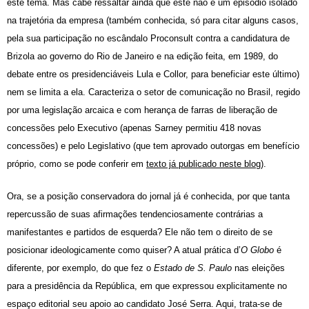
este tema. Mas cabe ressaltar ainda que este não é um episódio isolado
na trajetória da empresa (também conhecida, só para citar alguns casos,
pela sua participação no escândalo Proconsult contra a candidatura de
Brizola ao governo do Rio de Janeiro e na edição feita, em 1989, do
debate entre os presidenciáveis Lula e Collor, para beneficiar este último)
nem se limita a ela. Caracteriza o setor de comunicação no Brasil, regido
por uma legislação arcaica e com herança de farras de liberação de
concessões pelo Executivo (apenas Sarney permitiu 418 novas
concessões) e pelo Legislativo (que tem aprovado outorgas em benefício
próprio, como se pode conferi
r
em
texto já publicado neste blog
).
Ora, se a posição conservadora do jornal já é conhecida, por que tanta
repercussão de suas afirmações tendenciosamente contrárias a
manifestantes e partidos de esquerda? Ele não tem o direito de se
posicionar ideologicamente como quiser? A atual prática d’
O Globo
é
diferente, por exemplo, do que fez o
Estado de S. Paulo
nas eleições
para a presidência da República, em que expressou explicitamente no
espaço editorial seu apoio ao candidato José Serra. Aqui, trata-se de