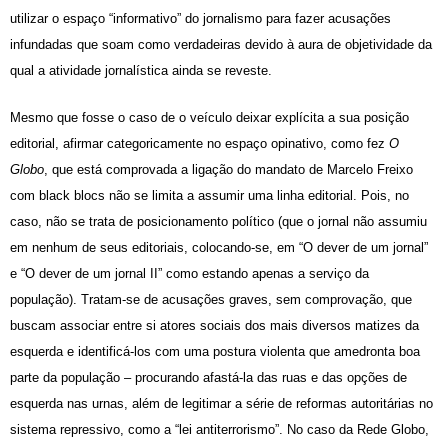
utilizar o espaço “informativo” do jornalismo para fazer acusações
infundadas que soam como verdadeiras devido à aura de objetividade da
qual a atividade jornalística ainda se reveste.
Mesmo que fosse o caso de o veículo deixar explícita a sua posição
editorial, afirmar categoricamente no espaço opinativo, como fez
O
Globo
, que está comprovada a ligação do mandato de Marcelo Freixo
com black blocs não se limita a assumir uma linha editorial. Pois, no
caso, não se trata de posicionamento político (que o jornal não assumiu
em nenhum de seus editoriais, colocando-se, em “O dever de um jornal”
e “O dever de um jornal II” como estando apenas a serviço da
população). Tratam-se de acusações graves, sem comprovação, que
buscam associar entre si atores sociais dos mais diversos matizes da
esquerda e identificá-los com uma postura violenta que amedronta boa
parte da população – procurando afastá-la das ruas e das opções de
esquerda nas urnas, além de legitimar a série de reformas autoritárias no
sistema repressivo, como a “lei antiterrorismo”. No caso da Rede Globo,