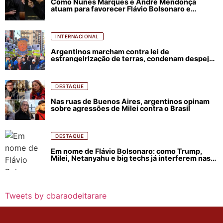
Como Nunes Marques e André Mendonça
atuam para favorecer Flávio Bolsonaro e
abastecer ódio contra Lula
INTERNACIONAL
Argentinos marcham contra lei de
estrangeirização de terras, condenam despejos
e incêndios florestais
DESTAQUE
Nas ruas de Buenos Aires, argentinos opinam
sobre agressões de Milei contra o Brasil
DESTAQUE
Em nome de Flávio Bolsonaro: como Trump,
Milei, Netanyahu e big techs já interferem nas
eleições no Brasil
Tweets by cbaraodeitarare