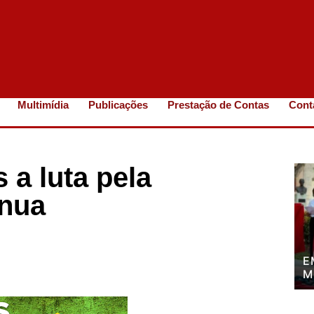
Multimídia
Publicações
Prestação de Contas
Cont
a luta pela
inua
E
M
P
P