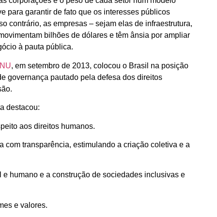
as corporações e o peso de cada setor num modelo
ve para garantir de fato que os interesses públicos
o contrário, as empresas – sejam elas de infraestrutura,
movimentam bilhões de dólares e têm ânsia por ampliar
ócio à pauta pública.
ONU
, em setembro de 2013, colocou o Brasil na posição
de governança pautado pela defesa dos direitos
são.
ta destacou:
speito aos direitos humanos.
a com transparência, estimulando a criação coletiva e a
l e humano e a construção de sociedades inclusivas e
mes e valores.