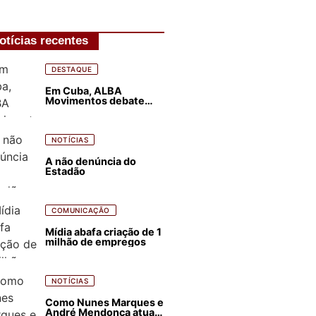
otícias recentes
DESTAQUE
Em Cuba, ALBA
Movimentos debate
plano de luta para os
próximos quatro anos
NOTÍCIAS
A não denúncia do
Estadão
COMUNICAÇÃO
Mídia abafa criação de 1
milhão de empregos
NOTÍCIAS
Como Nunes Marques e
André Mendonça atuam