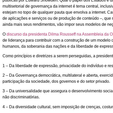
públicas por Edward Snowden. Qual o papel dos Estados e d
multisetorial de governança da internet é tema central, inclusi
estejam no topo de qualquer pauta que envolva a internet. Cas
de aplicações e serviços ou de produção de conteúdo –, que 
ainda mais seus rendimentos, vão impor seus modelos de neg
O
discurso da presidenta Dilma Rousseff na Assembleia da 
de liderança para contribuir com a construção de um modelo 
humanos, da soberania das nações e da liberdade de expres
Como princípios e diretrizes a serem perseguidas, a presiden
1 – Da liberdade de expressão, privacidade do indivíduo e re
2 – Da Governança democrática, multilateral e aberta, exercid
participação da sociedade, dos governos e do setor privado.
3 – Da universalidade que assegura o desenvolvimento socia
não discriminatórias.
4 – Da diversidade cultural, sem imposição de crenças, costu