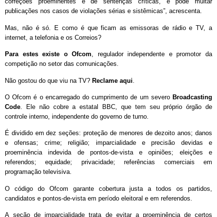
correções proeminentes e de sentenças críticas, e pode multar
publicações nos casos de violações sérias e sistêmicas”, acrescenta.
Mas, não é só. E como é que ficam as emissoras de rádio e TV, a
internet, a telefonia e os Correios?
Para estes existe o Ofcom
, regulador independente e promotor da
competição no setor das comunicações.
Não gostou do que viu na TV?
Reclame aqui
.
O Ofcom é o encarregado do cumprimento de um severo
Broadcasting
Code
. Ele não cobre a estatal BBC, que tem seu próprio órgão de
controle interno, independente do governo de turno.
É dividido em dez seções: proteção de menores de dezoito anos; danos
e ofensas; crime; religião; imparcialidade e precisão devidas e
proeminência indevida de pontos-de-vista e opiniões; eleições e
referendos; equidade; privacidade; referências comerciais em
programação televisiva.
O código do Ofcom garante cobertura justa a todos os partidos,
candidatos e pontos-de-vista em período eleitoral e em referendos.
A seção de imparcialidade trata de evitar a proeminência de certos