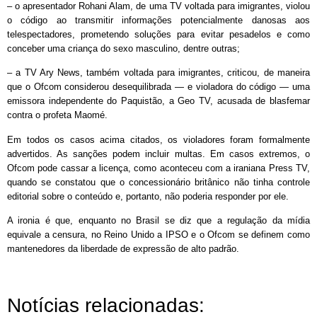
– o apresentador Rohani Alam, de uma TV voltada para imigrantes, violou
o código ao transmitir informações potencialmente danosas aos
telespectadores, prometendo soluções para evitar pesadelos e como
conceber uma criança do sexo masculino, dentre outras;
– a TV Ary News, também voltada para imigrantes, criticou, de maneira
que o Ofcom considerou desequilibrada — e violadora do código — uma
emissora independente do Paquistão, a Geo TV, acusada de blasfemar
contra o profeta Maomé.
Em todos os casos acima citados, os violadores foram formalmente
advertidos. As sanções podem incluir multas. Em casos extremos, o
Ofcom pode cassar a licença, como aconteceu com a iraniana Press TV,
quando se constatou que o concessionário britânico não tinha controle
editorial sobre o conteúdo e, portanto, não poderia responder por ele.
A ironia é que, enquanto no Brasil se diz que a regulação da mídia
equivale a censura, no Reino Unido a IPSO e o Ofcom se definem como
mantenedores da liberdade de expressão de alto padrão.
Notícias relacionadas: