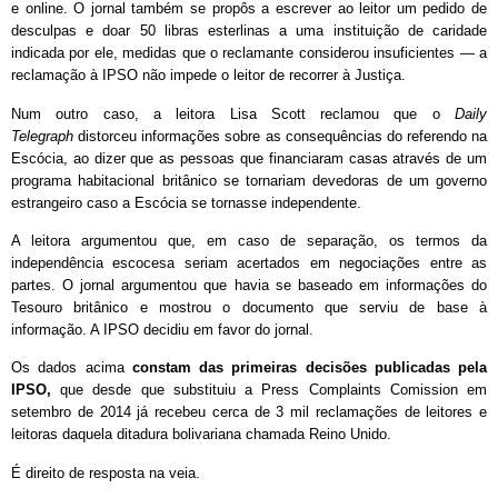
e online. O jornal também se propôs a escrever ao leitor um pedido de
desculpas e doar 50 libras esterlinas a uma instituição de caridade
indicada por ele, medidas que o reclamante considerou insuficientes — a
reclamação à IPSO não impede o leitor de recorrer à Justiça.
Num outro caso, a leitora Lisa Scott reclamou que o
Daily
Telegraph
distorceu informações sobre as consequências do referendo na
Escócia, ao dizer que as pessoas que financiaram casas através de um
programa habitacional britânico se tornariam devedoras de um governo
estrangeiro caso a Escócia se tornasse independente.
A leitora argumentou que, em caso de separação, os termos da
independência escocesa seriam acertados em negociações entre as
partes. O jornal argumentou que havia se baseado em informações do
Tesouro britânico e mostrou o documento que serviu de base à
informação. A IPSO decidiu em favor do jornal.
Os dados acima
constam das primeiras decisões publicadas pela
IPSO
,
que desde que substituiu a Press Complaints Comission em
setembro de 2014 já recebeu cerca de 3 mil reclamações de leitores e
leitoras daquela ditadura bolivariana chamada Reino Unido.
É direito de resposta na veia.