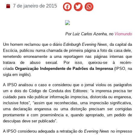
7 de janeiro de 2015
Por Luiz Carlos Azenha, no
Viomundo
Um homem reclamou que o diário
Edinburgh Evening News
, da capital da
Escócia, publicou numa chamada de primeira página a foto da casa dele,
remetendo erroneamente a uma reportagem nas páginas internas que
tratava de abuso sexual. Por isso, queixou-se à recém-
criada
Organização Independente de Padrões da Imprensa
(IPSO, na
sigla em inglês).
A IPSO analisou o caso e considerou que o jornal violou os parágrafos
um e dois do Código de Conduta dos Editores: “a imprensa precisa ter
cuidado para não publicar informação imprecisa, distorcida ou enganosa,
inclusive fotos”, “assim que reconhecidas, uma imprecisão significativa,
uma declaração enganosa ou uma distorção precisam ser corrigidas
prontamente e com proeminência e, quando apropriado, um pedido de
desculpas deve ser publicado”.
A IPSO considerou adequada a retratação do
Evening News
no impresso