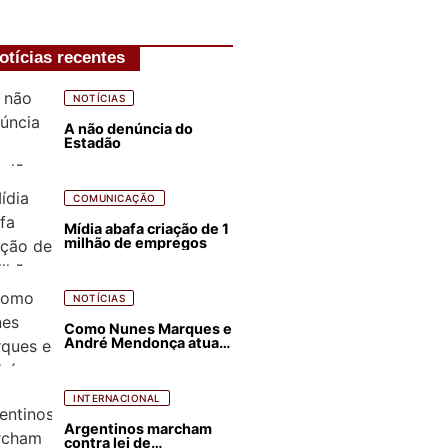
otícias recentes
NOTÍCIAS
A não denúncia do
Estadão
COMUNICAÇÃO
Mídia abafa criação de 1
milhão de empregos
NOTÍCIAS
Como Nunes Marques e
André Mendonça atuam
para favorecer Flávio
Bolsonaro e abastecer
ódio contra Lula
INTERNACIONAL
Argentinos marcham
contra lei de