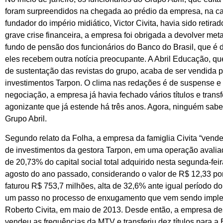
foram surpreendidos na chegada ao prédio da empresa, na cap
fundador do império midiático, Victor Civita, havia sido retira
grave crise financeira, a empresa foi obrigada a devolver met
fundo de pensão dos funcionários do Banco do Brasil, que é d
eles recebem outra notícia preocupante. A Abril Educação, qu
de sustentação das revistas do grupo, acaba de ser vendida p
investimentos Tarpon. O clima nas redações é de suspense e 
negociação, a empresa já havia fechado vários títulos e trans
agonizante que já estende há três anos. Agora, ninguém sabe
Grupo Abril.
Segundo relato da Folha, a empresa da famiglia Civita “vend
de investimentos da gestora Tarpon, em uma operação avaliad
de 20,73% do capital social total adquirido nesta segunda-fe
agosto do ano passado, considerando o valor de R$ 12,33 por
faturou R$ 753,7 milhões, alta de 32,6% ante igual período d
um passo no processo de enxugamento que vem sendo implem
Roberto Civita, em maio de 2013. Desde então, a empresa descont
vendeu as frequências da MTV e transferiu dez títulos para a 