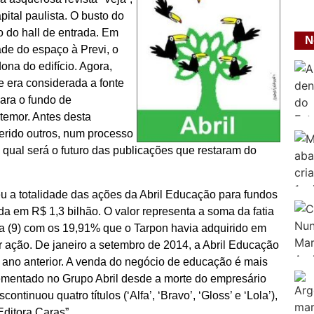
ital paulista. O busto do
do do hall de entrada. Em
N
ade do espaço à Previ, o
ona do edifício. Agora,
e era considerada a fonte
ara o fundo de
temor. Antes desta
ferido outros, num processo
 qual será o futuro das publicações que restaram do
eu a totalidade das ações da Abril Educação para fundos
a em R$ 1,3 bilhão. O valor representa a soma da fatia
ira (9) com os 19,91% que o Tarpon havia adquirido em
 ação. De janeiro a setembro de 2014, a Abril Educação
o ano anterior. A venda do negócio de educação é mais
entado no Grupo Abril desde a morte do empresário
inuou quatro títulos (‘Alfa’, ‘Bravo’, ‘Gloss’ e ‘Lola’),
Editora Caras”.