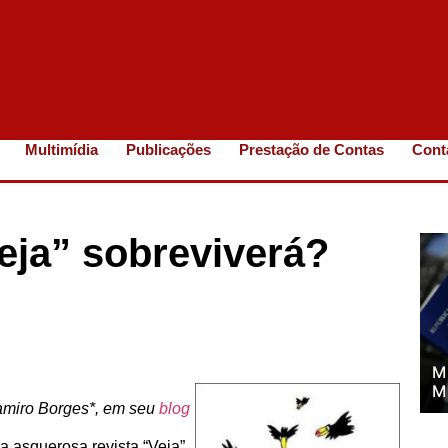
Multimídia
Publicações
Prestação de Contas
Cont
eja” sobreviverá?
M
M
tamiro Borges*, em seu
blog
 a asquerosa revista “Veja”,