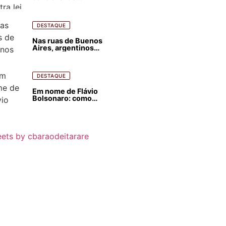
estrangeirização de
terras, condenam
despejos e incêndios
florestais
DESTAQUE
Nas ruas de Buenos
Aires, argentinos
opinam sobre
agressões de Milei
contra o Brasil
DESTAQUE
Em nome de Flávio
Bolsonaro: como
Trump, Milei,
Netanyahu e big techs
já interferem nas
eleições no Brasil
ets by cbaraodeitarare