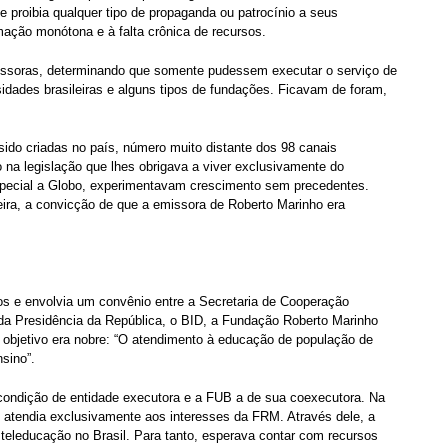
 proibia qualquer tipo de propaganda ou patrocínio a seus
ção monótona e à falta crônica de recursos.
missoras, determinando que somente pudessem executar o serviço de
rsidades brasileiras e alguns tipos de fundações. Ficavam de foram,
sido criadas no país, número muito distante dos 98 canais
na legislação que lhes obrigava a viver exclusivamente do
special a Globo, experimentavam crescimento sem precedentes.
leira, a convicção de que a emissora de Roberto Marinho era
os e envolvia um convênio entre a Secretaria de Cooperação
 da Presidência da República, o BID, a Fundação Roberto Marinho
 objetivo era nobre: “O atendimento à educação de população de
sino”.
 condição de entidade executora e a FUB a de sua coexecutora. Na
 atendia exclusivamente aos interesses da FRM. Através dele, a
 teleducação no Brasil. Para tanto, esperava contar com recursos