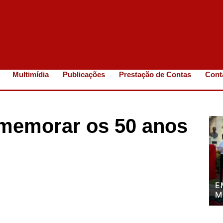
Multimídia
Publicações
Prestação de Contas
Cont
omemorar os 50 anos
E
M
P
P