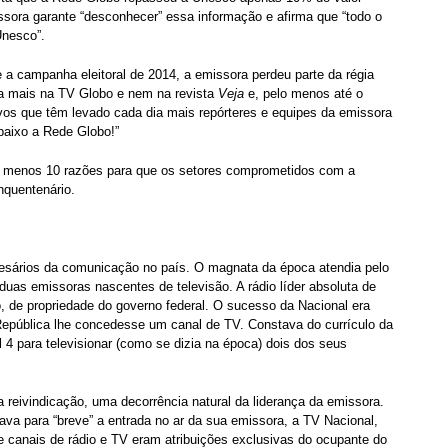
ora garante “desconhecer” essa informação e afirma que “todo o
Unesco”.
 a campanha eleitoral de 2014, a emissora perdeu parte da régia
ia mais na TV Globo e nem na revista
Veja
e, pelo menos até o
ivos que têm levado cada dia mais repórteres e equipes da emissora
baixo a Rede Globo!”
elo menos 10 razões para que os setores comprometidos com a
nquentenário.
esários da comunicação no país. O magnata da época atendia pelo
duas emissoras nascentes de televisão. A rádio líder absoluta de
o, de propriedade do governo federal. O sucesso da Nacional era
 República lhe concedesse um canal de TV. Constava do currículo da
al 4 para televisionar (como se dizia na época) dois dos seus
 reivindicação, uma decorrência natural da liderança da emissora.
ava para “breve” a entrada no ar da sua emissora, a TV Nacional,
canais de rádio e TV eram atribuições exclusivas do ocupante do