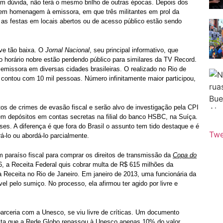
em dúvida, não terá o mesmo brilho de outras épocas. Depois dos
em homenagem à emissora, em que três militantes em prol da
as festas em locais abertos ou de acesso público estão sendo
eve tão baixa. O
Jornal Nacional
, seu principal informativo, que
horário nobre estão perdendo público para similares da TV Record.
emissora em diversas cidades brasileiras. O realizado no Rio de
e contou com 10 mil pessoas. Número infinitamente maior participou,
tos de crimes de evasão fiscal e serão alvo de investigação pela CPI
 têm depósitos em contas secretas na filial do banco HSBC, na Suíça.
es. A diferença é que fora do Brasil o assunto tem tido destaque e é
Twe
rá-lo ou abordá-lo parcialmente.
 paraíso fiscal para comprar os direitos de transmissão da
Copa do
6, a Receita Federal quis cobrar multa de R$ 615 milhões da
Receita no Rio de Janeiro. Em janeiro de 2013, uma funcionária da
l pelo sumiço. No processo, ela afirmou ter agido por livre e
rceria com a Unesco, se viu livre de críticas. Um documento
ta que a Rede Globo repassou à Unesco apenas 10% do valor