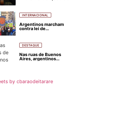
para favorecer Flávio
Bolsonaro e abastecer
ódio contra Lula
INTERNACIONAL
Argentinos marcham
contra lei de
estrangeirização de
terras, condenam
despejos e incêndios
florestais
DESTAQUE
Nas ruas de Buenos
Aires, argentinos
opinam sobre
agressões de Milei
contra o Brasil
ets by cbaraodeitarare