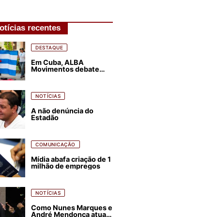
otícias recentes
DESTAQUE
Em Cuba, ALBA
Movimentos debate
plano de luta para os
próximos quatro anos
NOTÍCIAS
A não denúncia do
Estadão
COMUNICAÇÃO
Mídia abafa criação de 1
milhão de empregos
NOTÍCIAS
Como Nunes Marques e
André Mendonça atuam