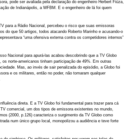
ora, pode ser avaliada pela declaração do engenheiro Herbert Fiúza,
stação de Indianápolis, a WFBM. E o engenheiro de lá foi quem
e TV para a Rádio Nacional, percebeu o risco que suas emissoras
os do que 50 artigos, todos atacando Roberto Marinho e acusando-o
representava “uma ofensiva externa contra os competidores internos”
sso Nacional para apurá-las acabou descobrindo que a TV Globo
, os norte-americanos tinham participação de 49%. Em outras
ciedade. Mas, ao invés de sair penalizada do episódio, a Globo foi
ssora e os militares, então no poder, não tomaram qualquer
.
fluência direta. E a TV Globo foi fundamental para trazer para cá
 TV comercial, um dos tipos de emissora existentes no mundo,
amos (2000, p.126) caracteriza o surgimento da TV Globo como
ntrada num único grupo local, monopolizou a audiência e teve forte
de simbiose. Os militares, satisfeitos por verem nas telas da