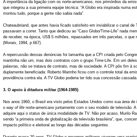
A importância da ligação com os norte-americanos, nos primórdios da emiss
que integrou a sua primeira equipe técnica: “A Globo era inspirada numa e
montou tudo, porque a gente não sabia nada”.
Chateaubriand, que antes havia ficado satisfeito em inviabilizar o canal d
passavam a correr. Tanto que dedicou ao “Caso Globo/Time-Life” nada men
de receber, na época, US$ 5 milhões, repassados em três parcelas, o que 
(Morais, 1994, p.667).
A repercussão dessas denúncias foi tamanha que a CPI criada pelo Congre
mantinha não um, mas dois contratos com o grupo Time-Life. Em um deles
palavras, não se tratava de contrato, mas de sociedade. A CPI pôs fim à so
duplamente beneficiada: Roberto Marinho ficou com o controle total da emi
providência contra ela. A TV Globo poderia ter tido sua concessão cassada
3. O
apoio à ditadura militar (1964-1985)
Nos anos 1960, o Brasil era visto pelos Estados Unidos como sua área de in
o
way of life
norte-americano juntamente com o seu modelo de televisão. A
adquire aqui o status de única modalidade de TV. Não por acaso, Murilo R
sendo “a primeira onda de globalização da televisão brasileira”, que, conce
impacto político e eleitoral ao longo das décadas seguintes.
Durante quase 20 anos, TV Globo e governos militares viveram uma espécie 