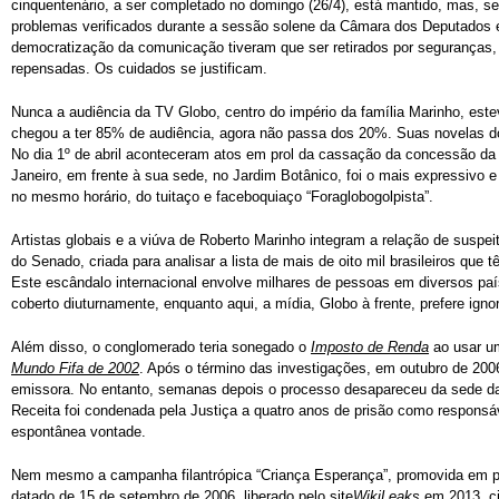
cinquentenário, a ser completado no domingo (26/4), está mantido, mas, s
problemas verificados durante a sessão solene da Câmara dos Deputados 
democratização da comunicação tiveram que ser retirados por seguranças, 
repensadas. Os cuidados se justificam.
Nunca a audiência da TV Globo, centro do império da família Marinho, est
chegou a ter 85% de audiência, agora não passa dos 20%. Suas novelas do 
No dia 1º de abril aconteceram atos em prol da cassação da concessão da 
Janeiro, em frente à sua sede, no Jardim Botânico, foi o mais expressivo 
no mesmo horário, do tuitaço e faceboquiaço “Foraglobogolpista”.
Artistas globais e a viúva de Roberto Marinho integram a relação de suspei
do Senado, criada para analisar a lista de mais de oito mil brasileiros que
Este escândalo internacional envolve milhares de pessoas em diversos país
coberto diuturnamente, enquanto aqui, a mídia, Globo à frente, prefere igno
Além disso, o conglomerado teria sonegado o
Imposto de Renda
ao usar um
Mundo Fifa de 2002
. Após o término das investigações, em outubro de 200
emissora. No entanto, semanas depois o processo desapareceu da sede da 
Receita foi condenada pela Justiça a quatro anos de prisão como responsáve
espontânea vontade.
Nem mesmo a campanha filantrópica “Criança Esperança”, promovida em pa
datado de 15 de setembro de 2006, liberado pelo site
WikiLeaks
em 2013, ci