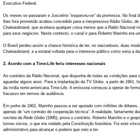
Executivo Federal.
Os meses se passaram e Juscelino ”esqueceu-se” da promessa. No final de
lhes fora prometido acabou concedido para a inexpressiva Rádio Globo, de 
Chateaubriand, que aceitava qualquer coisa menos que a Rádio Nacional i
para seus negócios. Neste contexto, o canal ir para Roberto Marinho era u
O Brasil perdeu assim a chance histórica de ter, no nascedouro, duas moda
Chateaubriand, e a estatal voltada para o interesse público como seria a d
2.
Acordo com a Time-Life feriu interesses nacionais
Ao contrário da Rádio Nacional, que dispunha de todas as condições para 
aguardar alguns anos. Para a implantação da TV Globo, a partir de 1961, foi
da mídia norte-americana Time-Life. A emissora começou a operar de form
fracasso em termos de audiência.
Em junho de 1962, Marinho passou a ser apoiado com milhões de dólares, 
apenas de “um contrato de cooperação técnica”. A realidade, fartamente d
secreta da Rede Globo
(1995), prova o contrário. Roberto Marinho e o grupo
tornou sócios, o que era vedado pela Constituição brasileira. Foi este vínc
administrativo para alcançar o poderio que veio a ter.