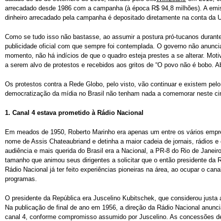
arrecadado desde 1986 com a campanha (à época R$ 94,8 milhões). A emiss
dinheiro arrecadado pela campanha é depositado diretamente na conta da 
Como se tudo isso não bastasse, ao assumir a postura pró-tucanos durante
publicidade oficial com que sempre foi contemplada. O governo não anunc
momento, não há indícios de que o quadro esteja prestes a se alterar. Mot
a serem alvo de protestos e recebidos aos gritos de “O povo não é bobo. A
Os protestos contra a Rede Globo, pelo visto, vão continuar e existem p
democratização da mídia no Brasil não tenham nada a comemorar neste ci
1.
Canal 4 estava prometido à Rádio Nacional
Em meados de 1950, Roberto Marinho era apenas um entre os vários empr
nome de Assis Chateaubriand e detinha a maior cadeia de jornais, rádios e 
audiência e mais querida do Brasil era a Nacional, a PR-8 do Rio de Janeir
tamanho que animou seus dirigentes a solicitar que o então presidente da
Rádio Nacional já ter feito experiências pioneiras na área, ao ocupar o can
programas.
O presidente da República era Juscelino Kubitschek, que considerou justa a
Na publicação de final de ano em 1956, a direção da Rádio Nacional anunci
canal 4, conforme compromisso assumido por Juscelino. As concessões de 