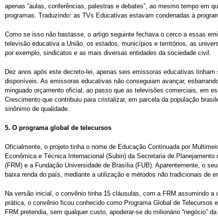
apenas “aulas, conferências, palestras e debates”, ao mesmo tempo em que
programas. Traduzindo: as TVs Educativas estavam condenadas à programa
Como se isso não bastasse, o artigo seguinte fechava o cerco a essas e
televisão educativa a União, os estados, municípios e territórios, as unive
por exemplo, sindicatos e as mais diversas entidades da sociedade civil.
Dez anos após este decreto-lei, apenas seis emissoras educativas tinham 
disponíveis. As emissoras educativas não conseguiam avançar, esbarrando 
minguado orçamento oficial, ao passo que as televisões comerciais, em e
Crescimento que contribuiu para cristalizar, em parcela da população brasi
sinônimo de qualidade.
5.
O programa global de telecursos
Oficialmente, o projeto tinha o nome de Educação Continuada por Multimei
Econômica e Técnica Internacional (Subin) da Secretaria de Planejamento
(FRM) e a Fundação Universidade de Brasília (FUB). Aparentemente, o seu
baixa renda do país, mediante a utilização e métodos não tradicionais de en
Na versão inicial, o convênio tinha 15 cláusulas, com a FRM assumindo a
prática, o convênio ficou conhecido como Programa Global de Telecursos e
FRM pretendia, sem qualquer custo, apoderar-se do milionário “negócio” da