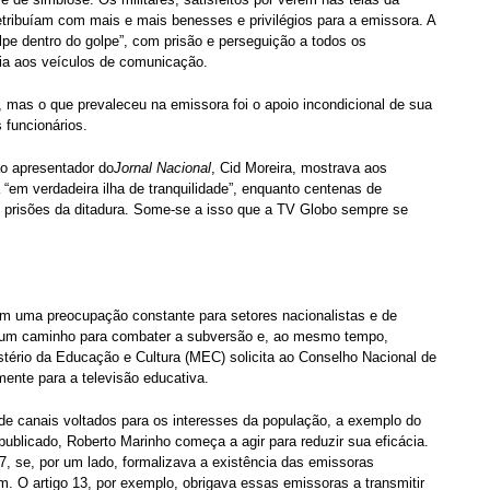
retribuíam com mais e mais benesses e privilégios para a emissora. A
lpe dentro do golpe”, com prisão e perseguição a todos os
via aos veículos de comunicação.
 mas o que prevaleceu na emissora foi o apoio incondicional de sua
 funcionários.
ão apresentador do
Jornal Nacional
, Cid Moreira, mostrava aos
 “em verdadeira ilha de tranquilidade”, enquanto centenas de
s prisões da ditadura. Some-se a isso que a TV Globo sempre se
am uma preocupação constante para setores nacionalistas e de
ão um caminho para combater a subversão e, ao mesmo tempo,
istério da Educação e Cultura (MEC) solicita ao Conselho Nacional de
nte para a televisão educativa.
 de canais voltados para os interesses da população, a exemplo do
ublicado, Roberto Marinho começa a agir para reduzir sua eficácia.
67, se, por um lado, formalizava a existência das emissoras
m. O artigo 13, por exemplo, obrigava essas emissoras a transmitir