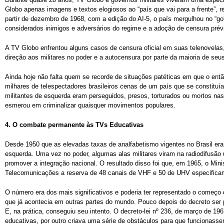
Globo apenas imagens e textos elogiosos ao “país que vai para a frente”, 
partir de dezembro de 1968, com a edição do AI-5, o país mergulhou no “go
considerados inimigos e adversários do regime e a adoção de censura pré
A TV Globo enfrentou alguns casos de censura oficial em suas telenovelas,
direção aos militares no poder e a autocensura por parte da maioria de seus
Ainda hoje não falta quem se recorde de situações patéticas em que o ent
milhares de telespectadores brasileiros cenas de um país que se constituía
militantes de esquerda eram perseguidos, presos, torturados ou mortos na
esmerou em criminalizar quaisquer movimentos populares.
4.
O combate permanente às TVs Educativas
Desde 1950 que as elevadas taxas de analfabetismo vigentes no Brasil er
esquerda. Uma vez no poder, algumas alas militares viram na radiodifus
promover a integração nacional. O resultado disso foi que, em 1965, o Min
Telecomunicações a reserva de 48 canais de VHF e 50 de UHV especificame
O número era dos mais significativos e poderia ter representado o começo
que já acontecia em outras partes do mundo. Pouco depois do decreto ser p
E, na prática, conseguiu seu intento. O decreto-lei nº 236, de março de 19
educativas, por outro criava uma série de obstáculos para que funcionasse