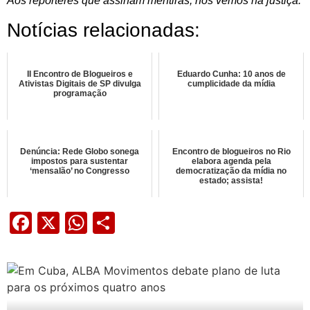
Aos repórteres que assinam mentiras, nos vemos na justiça.
Notícias relacionadas:
II Encontro de Blogueiros e
Eduardo Cunha: 10 anos de
Ativistas Digitais de SP divulga
cumplicidade da mídia
programação
Denúncia: Rede Globo sonega
Encontro de blogueiros no Rio
impostos para sustentar
elabora agenda pela
‘mensalão’ no Congresso
democratização da mídia no
estado; assista!
Facebook
X
WhatsApp
Share