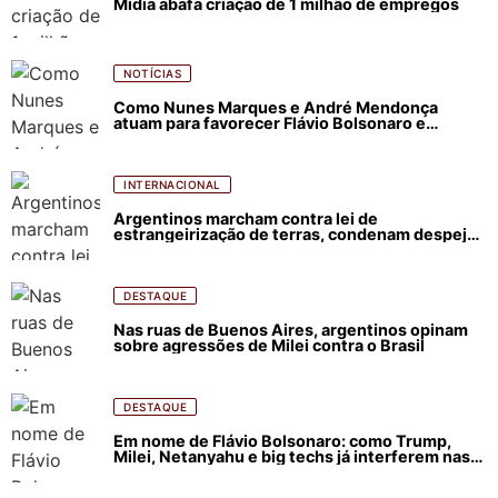
Mídia abafa criação de 1 milhão de empregos
NOTÍCIAS
Como Nunes Marques e André Mendonça
atuam para favorecer Flávio Bolsonaro e
abastecer ódio contra Lula
INTERNACIONAL
Argentinos marcham contra lei de
estrangeirização de terras, condenam despejos
e incêndios florestais
DESTAQUE
Nas ruas de Buenos Aires, argentinos opinam
sobre agressões de Milei contra o Brasil
DESTAQUE
Em nome de Flávio Bolsonaro: como Trump,
Milei, Netanyahu e big techs já interferem nas
eleições no Brasil