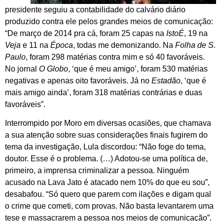
presidente seguiu a contabilidade do calvário diário
produzido contra ele pelos grandes meios de comunicação:
“De março de 2014 pra cá, foram 25 capas na
IstoÉ
, 19 na
Veja
e 11 na
Época
, todas me demonizando. Na
Folha de S.
Paulo
, foram 298 matérias contra mim e só 40 favoráveis.
No jornal
O Globo
, ‘que é meu amigo’, foram 530 matérias
negativas e apenas oito favoráveis. Já no
Estadão
, ‘que é
mais amigo ainda’, foram 318 matérias contrárias e duas
favoráveis”.
Interrompido por Moro em diversas ocasiões, que chamava
a sua atenção sobre suas considerações finais fugirem do
tema da investigação, Lula discordou: “Não foge do tema,
doutor. Esse é o problema. (…) Adotou-se uma política de,
primeiro, a imprensa criminalizar a pessoa. Ninguém
acusado na Lava Jato é atacado nem 10% do que eu sou”,
desabafou. “Só quero que parem com ilações e digam qual
o crime que cometi, com provas. Não basta levantarem uma
tese e massacrarem a pessoa nos meios de comunicação”.