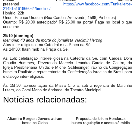
presente!
https://www.facebook.com/Funkalleros-
214815161866064/timeline/
Horário: 22h
Onde: Espaço Urucum (Rua Cardeal Arcoverde, 1598, Pinheiros).
Quanto: R$ 20,00 antecipado/ R$ 25,00 na porta/ Paga no local o que
consumir
25/10 (domingo)
Memória
:
40 anos da morte do jornalista Vladimir Herzog
Atos inter-religiosos na Catedral e na Praça da Sé
Às 14h30: flash mob na Praça da Sé.
Às 15h: celebração inter-religiosa na Catedral da Sé, com Cardeal Dom
Claudio Hummes; Reverendo Marcelo Leandro Garcia de Castro, da
Igreja Presbiteriana Unida; e Michel Schlesinger, rabino da Congregação
Israelita Paulista e representante da Confederação Israelita do Brasil para
o diálogo inter-religioso.
Às 15h30: apresentação da Missa Criolla, sob a regência de Martinho
Lutero, do Coral Mario de Andrade, do Theatro Municipal.
Notícias relacionadas:
Altamiro Borges: Jovens atiram
Proposta de lei em Honduras
bosta na Globo
busca regulação e acesso à mídia