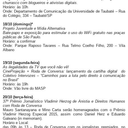
churrasco com blogueiros e ativistas digitais.
Horário: às 10h
Onde: Departamento de Comunicação da Universidade de Taubaté
– Rua
do Colégio, 334
–
Taubaté/SP
18/10 (domingo)*
Projeto Juventude e Mídia Alternativa
Bate-papo e exposição para estimular o uso do WiFi gratuito nas praças
públicas de São Paulo.
Horário: a confirmar
Onde: Parque Raposo Tavares
–
Rua Telmo Coelho Filho, 200
–
Vila
Albano
19/10 (segunda-feira)
As ilegalidades da TV que você não vê!
CineProjeção + Roda de Conversa: lançamento da cartilha digital do
Coletivo Intervozes – “Caminhos para a luta pelo direito à comunicação
no Brasil”
Horário: às 19h
Onde: Vão livre do MASP
20/10 (terça-feira)
37º Prêmio Jornalístico Vladimir Herzog de Anistia e Direitos Humanos
com Roda de Conversa
Mauro Santanayana e Mino Carta serão homenageados com o Prêmio
Vladimir Herzog Especial 2015, assim como Daniel Herz e Eduardo
Galeano (in memoriam).
Horário e Local:
das 09h às 13 – Roda de Conversa com os jornalistas premiados, no