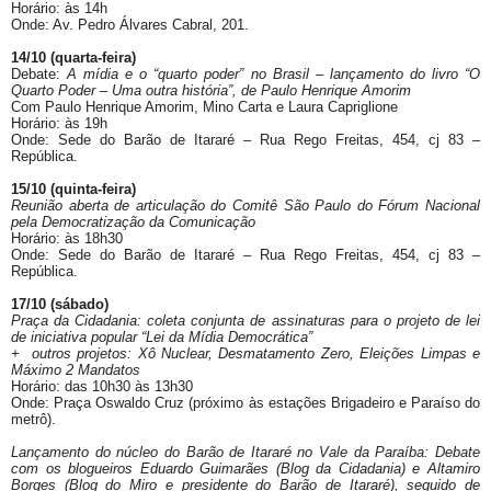
Horário: às 14h
Onde: Av. Pedro Álvares Cabral, 201.
14/10 (quarta-feira)
Debate:
A mídia e o “quarto poder” no Brasil
– lançamento do livro “O
Quarto Poder – Uma outra história”, de Paulo Henrique Amorim
Com Paulo Henrique Amorim, Mino Carta e Laura Capriglione
Horário: às 19h
Onde: Sede do Barão de Itararé – Rua Rego Freitas, 454, cj 83 –
República.
15/10 (quinta-feira)
Reunião aberta de articulação do Comitê São Paulo do Fórum Nacional
pela Democratização da Comunicação
Horário: às 18h30
Onde: Sede do Barão de Itararé – Rua Rego Freitas, 454, cj 83 –
República.
17/10 (sábado)
Praça da Cidadania: coleta conjunta de assinaturas para o projeto de lei
de iniciativa popular “Lei da Mídia Democrática”
+ outros projetos: Xô Nuclear, Desmatamento Zero, Eleições Limpas e
Máximo 2 Mandatos
Horário: das 10h30 às 13h30
Onde: Praça Oswaldo Cruz (próximo às estações Brigadeiro e Paraíso do
metrô).
Lançamento do núcleo do Barão de Itararé no Vale da Paraíba: Debate
com os blogueiros Eduardo Guimarães (Blog da Cidadania) e Altamiro
Borges (Blog do Miro e presidente do Barão de Itararé), seguido de