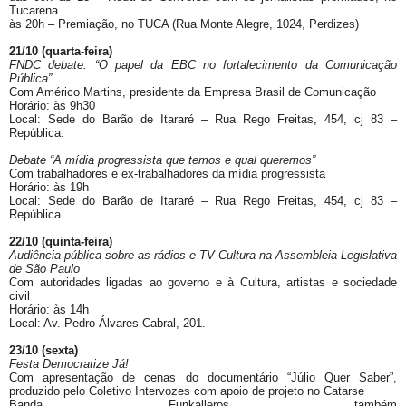
Tucarena
às 20h – Premiação, no TUCA (Rua Monte Alegre, 1024, Perdizes)
21/10 (quarta-feira)
FNDC debate: “O papel da EBC no fortalecimento da Comunicação
Pública”
Com Américo Martins, presidente da Empresa Brasil de Comunicação
Horário: às 9h30
Local:
Sede do Barão de Itararé – Rua Rego Freitas, 454, cj 83 –
República.
Debate “A mídia progressista que temos e qual queremos”
Com trabalhadores e ex-trabalhadores da mídia progressista
Horário: às 19h
Local: Sede do Barão de Itararé – Rua Rego Freitas, 454, cj 83 –
República.
22/10 (quinta-feira)
Audiência pública sobre as rádios e TV Cultura na Assembleia Legislativa
de São Paulo
Com autoridades ligadas ao governo e à Cultura, artistas e sociedade
civil
Horário: às 14h
Local: Av. Pedro Álvares Cabral, 201.
23/10 (sexta)
Festa Democratize Já!
Com apresentação de cenas do documentário “Júlio Quer Saber”,
produzido pelo Coletivo Intervozes com apoio de projeto no Catarse
Banda Funkalleros também