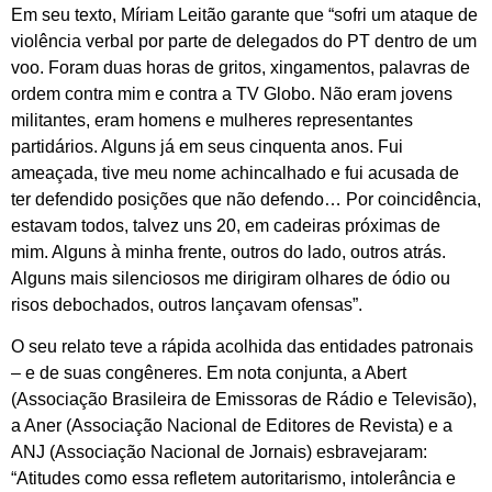
Em seu texto, Míriam Leitão garante que “sofri um ataque de
violência verbal por parte de delegados do PT dentro de um
voo. Foram duas horas de gritos, xingamentos, palavras de
ordem contra mim e contra a TV Globo. Não eram jovens
militantes, eram homens e mulheres representantes
partidários. Alguns já em seus cinquenta anos. Fui
ameaçada, tive meu nome achincalhado e fui acusada de
ter defendido posições que não defendo… Por coincidência,
estavam todos, talvez uns 20, em cadeiras próximas de
mim. Alguns à minha frente, outros do lado, outros atrás.
Alguns mais silenciosos me dirigiram olhares de ódio ou
risos debochados, outros lançavam ofensas”.
O seu relato teve a rápida acolhida das entidades patronais
– e de suas congêneres. Em nota conjunta, a Abert
(Associação Brasileira de Emissoras de Rádio e Televisão),
a Aner (Associação Nacional de Editores de Revista) e a
ANJ (Associação Nacional de Jornais) esbravejaram:
“Atitudes como essa refletem autoritarismo, intolerância e