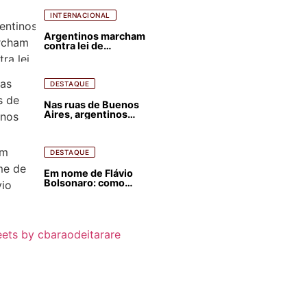
ódio contra Lula
INTERNACIONAL
Argentinos marcham
contra lei de
estrangeirização de
terras, condenam
despejos e incêndios
florestais
DESTAQUE
Nas ruas de Buenos
Aires, argentinos
opinam sobre
agressões de Milei
contra o Brasil
DESTAQUE
Em nome de Flávio
Bolsonaro: como
Trump, Milei,
Netanyahu e big techs
já interferem nas
eleições no Brasil
ets by cbaraodeitarare