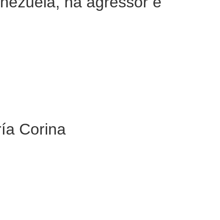
nezuela, há agressor e
ría Corina