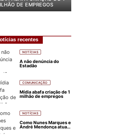
ILHÃO DE EMPREGOS
otícias recentes
NOTÍCIAS
A não denúncia do
Estadão
COMUNICAÇÃO
Mídia abafa criação de 1
milhão de empregos
NOTÍCIAS
Como Nunes Marques e
André Mendonça atuam
para favorecer Flávio
Bolsonaro e abastecer