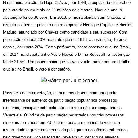
Na primeira eleição de Hugo Chávez, em 1998, a população eleitoral do 
país era de pouco mais de 11 milhões de eleitores. Naquele ano, a 
abstenção foi de 36,55%. Em 2013, primeira eleição sem Chávez, a 
disputa política se polarizou entre o opositor Henrique Capriles e Nicolás 
Maduro, anunciado por Chávez como candidato a seu sucessor. Com 
população eleitoral 20% maior do que em 1998, a abstenção, 15 anos 
depois, caiu para 20%. Como parâmetro, basta observar que, no Brasil, 
em 2014, na disputa entre Aécio Neves e Dilma Rousseff, a abstenção 
foi de 21,5%. Um pouco maior que na Venezuela, mas com um detalhe 
crucial: no Brasil, o voto é obrigatório.
Passíveis de interpretação, os números descortinam um quadro 
interessante de aumento da participação popular nos processos 
eleitorais, principalmente pelo fato de o voto não ser obrigatório na 
Venezuela. O índice de participação registrados nos três processos 
eleitorais realizados em 2017, em meio a um cenário de violência, 
instabilidade e grave crise causada pela guerra econômica enfrentada 
pelo governo de Nicolás Maduro, revelam um cenário de elevada 