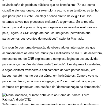
reivindicação de políticas públicas que os beneficiem: “Se eu, como 
cidadã e eleitora, quero, por exemplo, a paz no meu território, eu tenho 
que participar. Eu votei, eu elegi e tenho direito de exigir. Por isso 
estamos ativos nos processos eleitorais”, argumenta. 
Se antes não 
faziam parte dos planos de quem organizava os eventos eleitorais no 
país, “agora, o CNE chega até nós, os indígenas, permitindo que 
participemos dos eventos democráticos”, salienta Machado. 
Em reunião com uma delegação de observadores internacionais que 
acompanharam as eleições municipais realizadas no dia 10 de dezembro, 
representantes do CNE explicaram a complexa logística desenvolvida 
para alcançar rincões da Venezuela “profunda”. Em algumas localidades, 
o órgão eleitoral transporta o equipamento de voto por via fluvial, em 
barcos, ou até mesmo por via aérea, em helicópteros. Como o voto no 
país é um direito, e não uma obrigação, o Poder Eleitoral não poupar 
esforços em promover uma espécie de “democratização da democracia”.
“Nós, venezuelanos, temos demonstrado nossa vontade de participar e, 