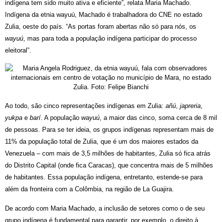
indígena tem sido muito ativa e eficiente”, relata Maria Machado. 
Indígena da etnia wayuú, Machado é trabalhadora do CNE no estado 
Zulia, oeste do país. “As portas foram abertas não só para nós, os 
wayuú
, mas para toda a população indígena participar do processo 
eleitoral”.
Ao todo, são cinco representações indígenas em Zulia: 
añú
, 
japreria
, 
yukpa
 e 
barí
. A população 
wayuú
, a maior das cinco, soma cerca de 8 mil 
de pessoas. Para se ter ideia, os grupos indígenas representam mais de 
11% da população total de Zulia, que é um dos maiores estados da 
Venezuela – com mais de 3,5 milhões de habitantes, Zulia só fica atrás 
do Distrito Capital (onde fica Caracas), que concentra mais de 5 milhões 
de habitantes. Essa população indígena, entretanto, estende-se para 
além da fronteira com a Colômbia, na região de La Guajira.
De acordo com Maria Machado, a inclusão de setores como o de seu 
grupo indígena é fundamental para garantir, por exemplo, o direito à 