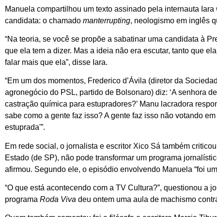
Manuela compartilhou um texto assinado pela internauta Iara C
candidata: o chamado
manterrupting
, neologismo em inglês qu
“Na teoria, se você se propõe a sabatinar uma candidata à Pr
que ela tem a dizer. Mas a ideia não era escutar, tanto que 
falar mais que ela”, disse Iara.
“Em um dos momentos, Frederico d’Ávila (diretor da Socieda
agronegócio do PSL, partido de Bolsonaro) diz: ‘A senhora d
castração química para estupradores?’ Manu lacradora respo
sabe como a gente faz isso? A gente faz isso não votando e
estuprada'”.
Em rede social, o jornalista e escritor Xico Sá também criti
Estado (de SP), não pode transformar um programa jornalístic
afirmou. Segundo ele, o episódio envolvendo Manuela “foi um
“O que está acontecendo com a TV Cultura?”, questionou a jorn
programa
Roda Viva
deu ontem uma aula de machismo contra