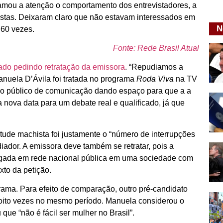
amou a atenção o comportamento dos entrevistadores, a
stas. Deixaram claro que não estavam interessados em
N
 60 vezes.
Fonte: Rede Brasil Atual
ado pedindo retratação da emissora
. “Repudiamos a
nuela D’Ávila foi tratada no programa
Roda Viva
na TV
lo público de comunicação dando espaço para que a a
nova data para um debate real e qualificado, já que
titude machista foi justamente o “número de interrupções
iador. A emissora deve também se retratar, pois a
agada em rede nacional pública em uma sociedade com
xto da petição.
ama. Para efeito de comparação, outro pré-candidato
 oito vezes no mesmo período. Manuela considerou o
 que “não é fácil ser mulher no Brasil”.