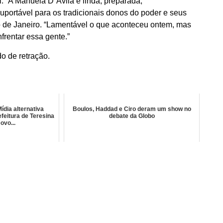
. “A Manuela D´Ávila é linda, preparada,
nsuportável para os tradicionais donos do poder e seus
o de Janeiro. “Lamentável o que aconteceu ontem, mas
frentar essa gente.”
do de retração.
ídia alternativa
Boulos, Haddad e Ciro deram um show no
efeitura de Teresina
debate da Globo
ovo...