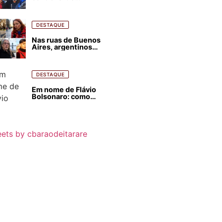
estrangeirização de
terras, condenam
despejos e incêndios
florestais
DESTAQUE
Nas ruas de Buenos
Aires, argentinos
opinam sobre
agressões de Milei
contra o Brasil
DESTAQUE
Em nome de Flávio
Bolsonaro: como
Trump, Milei,
Netanyahu e big techs
já interferem nas
eleições no Brasil
ets by cbaraodeitarare