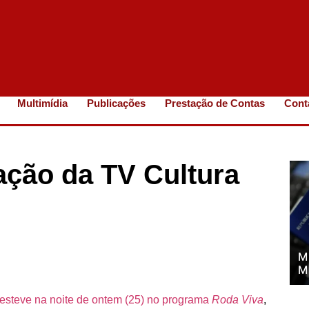
Multimídia
Publicações
Prestação de Contas
Cont
ação da TV Cultura
M
M
 esteve na noite de ontem (25) no programa
Roda Viva
,