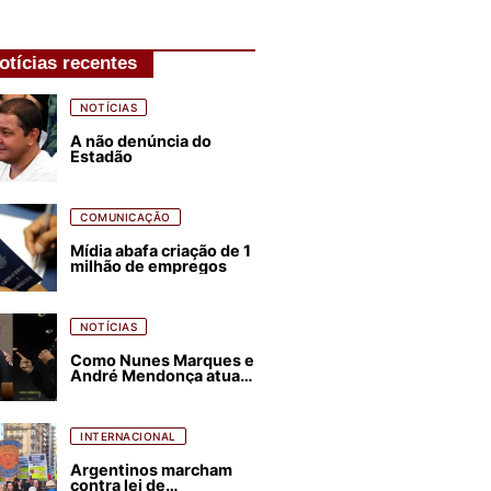
otícias recentes
NOTÍCIAS
A não denúncia do
Estadão
COMUNICAÇÃO
Mídia abafa criação de 1
milhão de empregos
NOTÍCIAS
Como Nunes Marques e
André Mendonça atuam
para favorecer Flávio
Bolsonaro e abastecer
ódio contra Lula
INTERNACIONAL
Argentinos marcham
contra lei de