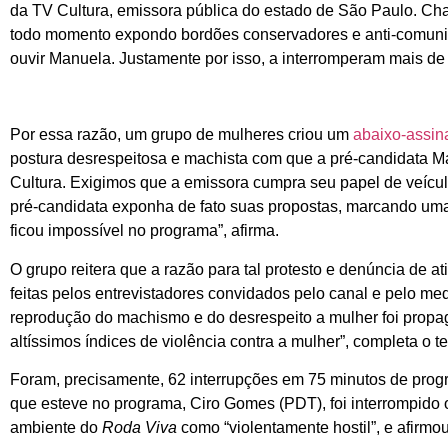
da TV Cultura, emissora pública do estado de São Paulo. Ch
todo momento expondo bordões conservadores e anti-comuni
ouvir Manuela. Justamente por isso, a interromperam mais de
Por essa razão, um grupo de mulheres criou um
abaixo-assin
postura desrespeitosa e machista com que a pré-candidata Ma
Cultura. Exigimos que a emissora cumpra seu papel de veícu
pré-candidata exponha de fato suas propostas, marcando uma 
ficou impossível no programa”, afirma.
O grupo reitera que a razão para tal protesto e denúncia de a
feitas pelos entrevistadores convidados pelo canal e pelo med
reprodução do machismo e do desrespeito a mulher foi prop
altíssimos índices de violência contra a mulher”, completa o te
Foram, precisamente, 62 interrupções em 75 minutos de progr
que esteve no programa, Ciro Gomes (PDT), foi interrompido
ambiente do
Roda Viva
como “violentamente hostil”, e afirmou