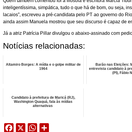
Quem também comentou foi a filósofa e escritora Marcia Tiburi
inteligentíssima, simpática, tudo o que há de bom, ou seja, i
lacaios”, escreveu a pré-candidata pelo PT ao governo do Ri
ainda assim Manuela mostrou que seu discurso é capaz de en
Já a atriz Patrícia Pillar divulgou o abaixo-assinado com pedi
Notícias relacionadas:
Altamiro Borges: A mídia e o golpe militar de
Barão nas Eleições: M
1964
entrevista candidato à pr
(PI), Fábio N
Candidato à prefeitura de Maricá (RJ),
Washington Quaquá, fala às mídias
alternativas
Facebook
X
WhatsApp
Share