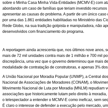
sobre o Minha Casa Minha Vida-Entidades (MCMV-E) com ata
abordando um caso de famílias que teriam investido recursos
apresentar as causas do problema. A partir de um único cas
por uma das 1.861 entidades habilitadas no Ministério das Ci
Rede Globo, na sua tradição golpista e manipuladora, não a
desenvolvidos com financiamento do programa.
A reportagem ainda acrescenta que, nos últimos nove anos, 
mais de 72 mil unidades contra mais de 1 milhão e 700 mil 
discrepância, uma vez que o governo determinou que mais de
modalidade de contratação de construtoras, e apenas 3% do
A União Nacional por Moradia Popular (UNMP), a Central d
Nacional de Associações de Moradores (CONAM), o Movimento
Movimento Nacional de Luta por Moradia (MNLM) repudiam 
associações que historicamente lutam pelo direito à moradia
o telespectador a entender o MCMV-E como ineficaz, sem seq
É claro o interesse de defender a execução pelo mercado, u