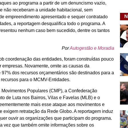
ques ao programa a partir de um denuncismo vazio,
 e não receberam a unidade habitacional, sem
N
o de empreendimento apresentado e sequer contratado
dades, a reportagem desqualifica todo o programa. A
presentou nenhum caso bem sucedido, dentre os tantos
Por
Autogestão e Moradia
sob coordenação das entidades, foram construídas pouco
por empresas. Novamente, omite as causas da
 97% dos recursos orçamentários são destinados para a
s recursos para o MCMV-Entidades.
os Movimentos Populares (CMP), a Confederação
 de Luta nos Bairros, Vilas e Favelas (MLB) e o
veementemente mais esse ataque aos movimentos e
, e exigem retratação da Rede Globo. A reportagem induz
uer ouvir as organizações que participam do programa.
ma vez que também omite informações sobre os