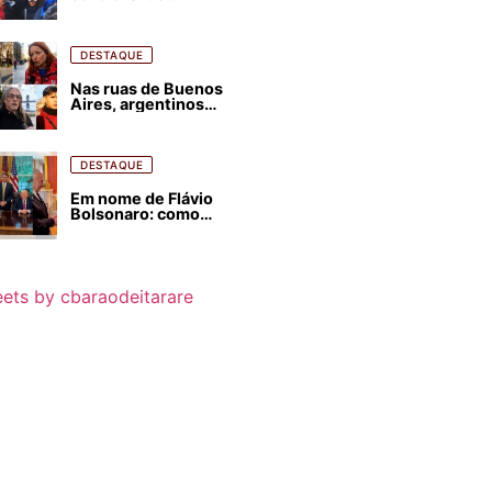
estrangeirização de
terras, condenam
despejos e incêndios
florestais
DESTAQUE
Nas ruas de Buenos
Aires, argentinos
opinam sobre
agressões de Milei
contra o Brasil
DESTAQUE
Em nome de Flávio
Bolsonaro: como
Trump, Milei,
Netanyahu e big techs
já interferem nas
eleições no Brasil
ets by cbaraodeitarare