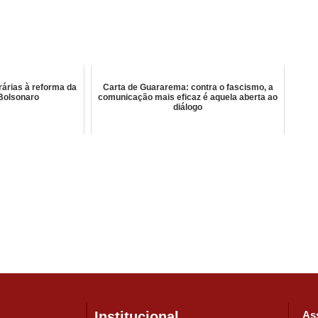
rárias à reforma da
Carta de Guararema: contra o fascismo, a
 Bolsonaro
comunicação mais eficaz é aquela aberta ao
diálogo
Institucional
Ass