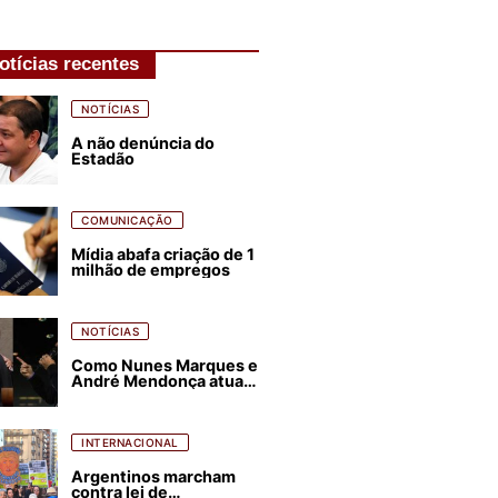
otícias recentes
NOTÍCIAS
A não denúncia do
Estadão
COMUNICAÇÃO
Mídia abafa criação de 1
milhão de empregos
NOTÍCIAS
Como Nunes Marques e
André Mendonça atuam
para favorecer Flávio
Bolsonaro e abastecer
ódio contra Lula
INTERNACIONAL
Argentinos marcham
contra lei de