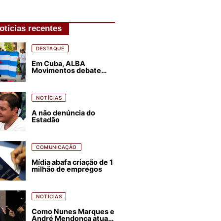
otícias recentes
DESTAQUE
Em Cuba, ALBA
Movimentos debate
plano de luta para os
próximos quatro anos
NOTÍCIAS
A não denúncia do
Estadão
COMUNICAÇÃO
Mídia abafa criação de 1
milhão de empregos
NOTÍCIAS
Como Nunes Marques e
André Mendonça atuam