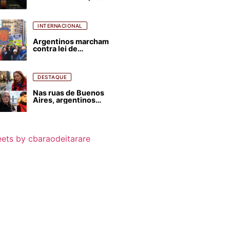
para favorecer Flávio
Bolsonaro e abastecer
ódio contra Lula
INTERNACIONAL
Argentinos marcham
contra lei de
estrangeirização de
terras, condenam
despejos e incêndios
florestais
DESTAQUE
Nas ruas de Buenos
Aires, argentinos
opinam sobre
agressões de Milei
contra o Brasil
ets by cbaraodeitarare