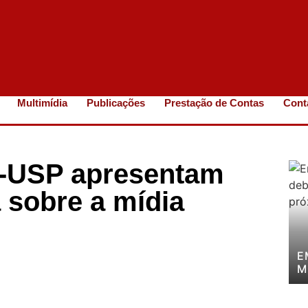
Multimídia
Publicações
Prestação de Contas
Cont
-USP apresentam
 sobre a mídia
E
M
P
P