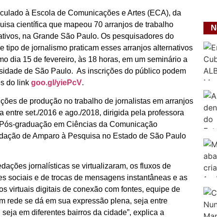
culado à Escola de Comunicações e Artes (ECA), da
isa científica que mapeou 70 arranjos de trabalho
N
orativos, na Grande São Paulo. Os pesquisadores do
ipo de jornalismo praticam esses arranjos alternativos
o dia 15 de fevereiro, às 18 horas, em um seminário a
ersidade de São Paulo. As inscrições do público podem
és do link
goo.gl/yiePcV
.
ções de produção no trabalho de jornalistas em arranjos
 entre set./2016 e ago./2018, dirigida pela professora
e Pós-graduação em Ciências da Comunicação
ação de Amparo à Pesquisa no Estado de São Paulo
ações jornalísticas se virtualizaram, os fluxos de
es sociais e de trocas de mensagens instantâneas e as
s virtuais digitais de conexão com fontes, equipe de
 em rede se dá em sua expressão plena, seja entre
seja em diferentes bairros da cidade”, explica a