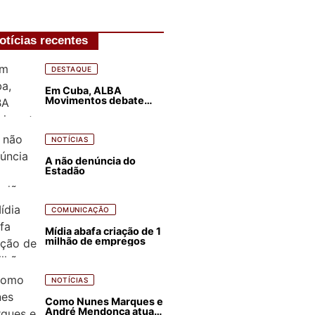
otícias recentes
DESTAQUE
Em Cuba, ALBA
Movimentos debate
plano de luta para os
próximos quatro anos
NOTÍCIAS
A não denúncia do
Estadão
COMUNICAÇÃO
Mídia abafa criação de 1
milhão de empregos
NOTÍCIAS
Como Nunes Marques e
André Mendonça atuam