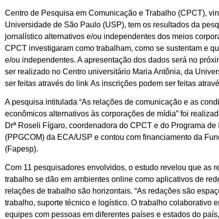
Centro de Pesquisa em Comunicação e Trabalho (CPCT), vin
Universidade de São Paulo (USP), tem os resultados da pesqu
jornalístico alternativos e/ou independentes dos meios corp
CPCT investigaram como trabalham, como se sustentam e que t
e/ou independentes. A apresentação dos dados será no próxim
ser realizado no Centro universitário Maria Antônia, da Univ
ser feitas através do link As inscrições podem ser feitas atrav
A pesquisa intitulada “As relações de comunicação e as condi
econômicos alternativos às corporações de mídia” foi realizada
Drª Roseli Fígaro, coordenadora do CPCT e do Programa d
(PPGCOM) da ECA/USP e contou com financiamento da Fund
(Fapesp).
Com 11 pesquisadores envolvidos, o estudo revelou que as red
trabalho se dão em ambientes online como aplicativos de red
relações de trabalho são horizontais. “As redações são espaço
trabalho, suporte técnico e logístico. O trabalho colaborativo
equipes com pessoas em diferentes países e estados do país, 