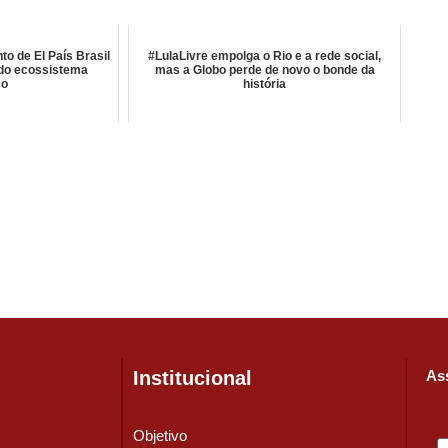
o de El País Brasil
#LulaLivre empolga o Rio e a rede social,
 do ecossistema
mas a Globo perde de novo o bonde da
co
história
Institucional
Ass
Objetivo