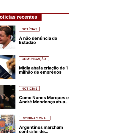
otícias recentes
NOTÍCIAS
A não denúncia do
Estadão
COMUNICAÇÃO
Mídia abafa criação de 1
milhão de empregos
NOTÍCIAS
Como Nunes Marques e
André Mendonça atuam
para favorecer Flávio
Bolsonaro e abastecer
ódio contra Lula
INTERNACIONAL
Argentinos marcham
contra lei de