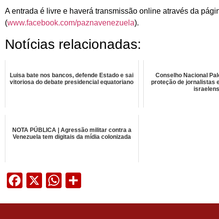
A entrada é livre e haverá transmissão online através da pág
(
www.facebook.com/paznavenezuela
).
Notícias relacionadas:
Luisa bate nos bancos, defende Estado e sai
Conselho Nacional Pale
vitoriosa do debate presidencial equatoriano
proteção de jornalistas
israelen
NOTA PÚBLICA | Agressão militar contra a
Venezuela tem digitais da mídia colonizada
Facebook
X
WhatsApp
Share