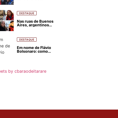
estrangeirização de
terras, condenam
despejos e incêndios
florestais
DESTAQUE
Nas ruas de Buenos
Aires, argentinos
opinam sobre
agressões de Milei
contra o Brasil
DESTAQUE
Em nome de Flávio
Bolsonaro: como
Trump, Milei,
Netanyahu e big techs
já interferem nas
eleições no Brasil
ets by cbaraodeitarare