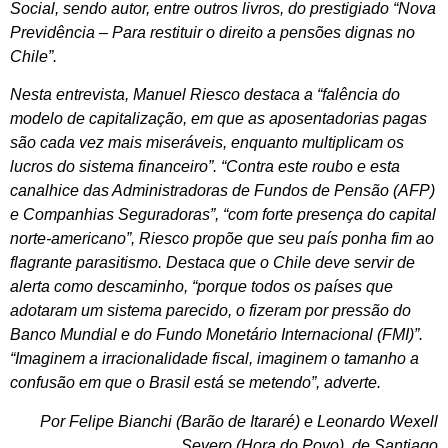
Social, sendo autor, entre outros livros, do prestigiado “Nova
Previdência – Para restituir o direito a pensões dignas no
Chile”.
Nesta entrevista, Manuel Riesco destaca a “falência do
modelo de capitalização, em que as aposentadorias pagas
são cada vez mais miseráveis, enquanto multiplicam os
lucros do sistema financeiro”. “Contra este roubo e esta
canalhice das Administradoras de Fundos de Pensão (AFP)
e Companhias Seguradoras”, “com forte presença do capital
norte-americano”, Riesco propõe que seu país ponha fim ao
flagrante parasitismo. Destaca que o Chile deve servir de
alerta como descaminho, “porque todos os países que
adotaram um sistema parecido, o fizeram por pressão do
Banco Mundial e do Fundo Monetário Internacional (FMI)”.
“Imaginem a irracionalidade fiscal, imaginem o tamanho a
confusão em que o Brasil está se metendo”, adverte.
Por Felipe Bianchi (Barão de Itararé) e Leonardo Wexell
Severo (Hora do Povo), de Santiago