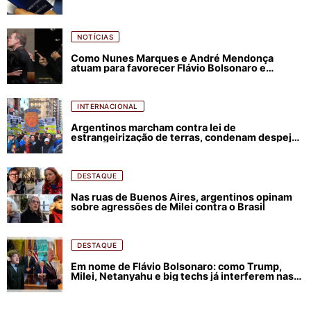
NOTÍCIAS
Como Nunes Marques e André Mendonça
atuam para favorecer Flávio Bolsonaro e
abastecer ódio contra Lula
INTERNACIONAL
Argentinos marcham contra lei de
estrangeirização de terras, condenam despejos
e incêndios florestais
DESTAQUE
Nas ruas de Buenos Aires, argentinos opinam
sobre agressões de Milei contra o Brasil
DESTAQUE
Em nome de Flávio Bolsonaro: como Trump,
Milei, Netanyahu e big techs já interferem nas
eleições no Brasil