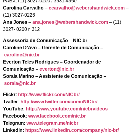
PABX: (11) 3027-0200 / 3531-4950
Carolina Carvalho
–
ccarvalho@webershandwick.com
–
(11) 3027-0226
Ana Jones
–
ana.jones@webershandwick.com
– (11)
3027- 0200 r. 312
Assessoria de Comunicação – NIC.br
Caroline D’Avo
– Gerente de Comunicação –
caroline@nic.br
Everton Teles Rodrigues
– Coordenador de
Comunicação –
everton@nic.br
Soraia Marino
– Assistente de Comunicação –
soraia@nic.br
Flickr:
http://www.flickr.com/NICbr/
Twitter:
http://www.twitter.com/comuNICbr/
YouTube:
http://www.youtube.com/nicbrvideos
Facebook:
www.facebook.com/nic.br
Telegram:
www.telegram.me/nicbr
LinkedIn:
https://www.linkedin.com/company/nic-br/