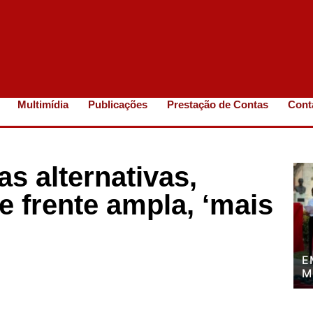
Multimídia
Publicações
Prestação de Contas
Cont
s alternativas,
e frente ampla, ‘mais
E
M
P
P