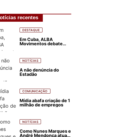
otícias recentes
DESTAQUE
Em Cuba, ALBA
Movimentos debate
plano de luta para os
próximos quatro anos
NOTÍCIAS
A não denúncia do
Estadão
COMUNICAÇÃO
Mídia abafa criação de 1
milhão de empregos
NOTÍCIAS
Como Nunes Marques e
André Mendonça atuam