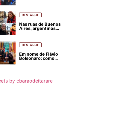
estrangeirização de
terras, condenam
despejos e incêndios
florestais
DESTAQUE
Nas ruas de Buenos
Aires, argentinos
opinam sobre
agressões de Milei
contra o Brasil
DESTAQUE
Em nome de Flávio
Bolsonaro: como
Trump, Milei,
Netanyahu e big techs
já interferem nas
eleições no Brasil
ets by cbaraodeitarare