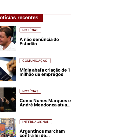
otícias recentes
NOTÍCIAS
A não denúncia do
Estadão
COMUNICAÇÃO
Mídia abafa criação de 1
milhão de empregos
NOTÍCIAS
Como Nunes Marques e
André Mendonça atuam
para favorecer Flávio
Bolsonaro e abastecer
ódio contra Lula
INTERNACIONAL
Argentinos marcham
contra lei de