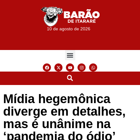
10 de agosto de 2026
Mídia hegemônica
diverge em detalhes,
mas é unânime na
‘pandemia do ódio’