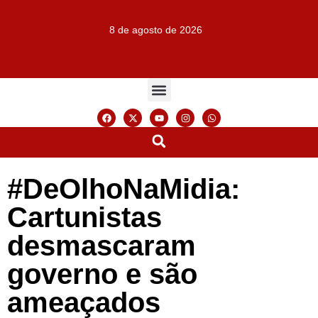
8 de agosto de 2026
#DeOlhoNaMidia:
Cartunistas
desmascaram
governo e são
ameaçados